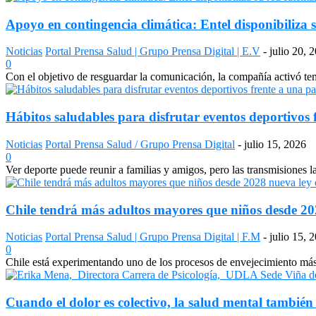
Apoyo en contingencia climática: Entel disponibiliza s
Noticias
Portal Prensa Salud | Grupo Prensa Digital | E.V
-
julio 20, 
0
Con el objetivo de resguardar la comunicación, la compañía activó temp
Hábitos saludables para disfrutar eventos deportivos 
Noticias
Portal Prensa Salud / Grupo Prensa Digital
-
julio 15, 2026
0
Ver deporte puede reunir a familias y amigos, pero las transmisiones 
Chile tendrá más adultos mayores que niños desde 2028
Noticias
Portal Prensa Salud | Grupo Prensa Digital | F.M
-
julio 15, 
0
Chile está experimentando uno de los procesos de envejecimiento más a
Cuando el dolor es colectivo, la salud mental también