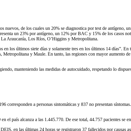
casos nuevos, de los cuales un 20% se diagnostica por test de antígeno
 presenta un 23% por antígeno, un 12% por BAC y 15% de los casos noti
n La Araucanía, Los Ríos, O’Higgins y Metropolitana.
en los últimos siete días y solamente tres en los últimos 14 días”. En ta
os, Metropolitana y Maule. En tanto, las regiones con mayor aumento de 
egiendo, manteniendo las medidas de autocuidado, respetando lo dispuest
96 corresponden a personas sintomáticas y 837 no presentan síntomas.
n el país alcanza a las 1.445.770. De ese total, 44.757 pacientes se e
 DEIS, en las últimas 24 horas se registraron 37 fallecidos por causas 