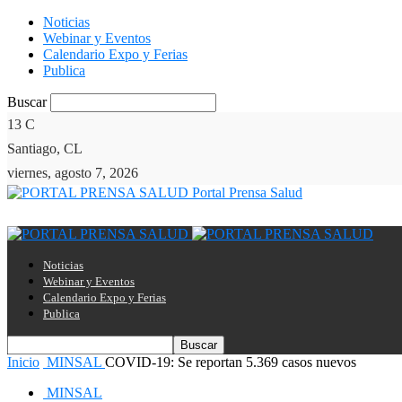
Noticias
Webinar y Eventos
Calendario Expo y Ferias
Publica
Buscar
13
C
Santiago, CL
viernes, agosto 7, 2026
Portal Prensa Salud
Noticias
Webinar y Eventos
Calendario Expo y Ferias
Publica
Inicio
MINSAL
COVID-19: Se reportan 5.369 casos nuevos
MINSAL