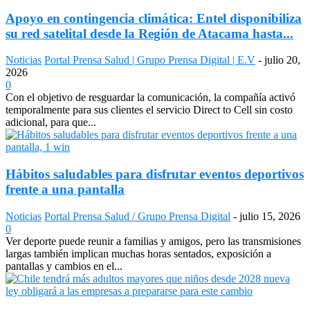
Apoyo en contingencia climática: Entel disponibiliza
su red satelital desde la Región de Atacama hasta...
Noticias
Portal Prensa Salud | Grupo Prensa Digital | E.V
-
julio 20,
2026
0
Con el objetivo de resguardar la comunicación, la compañía activó
temporalmente para sus clientes el servicio Direct to Cell sin costo
adicional, para que...
Hábitos saludables para disfrutar eventos deportivos
frente a una pantalla
Noticias
Portal Prensa Salud / Grupo Prensa Digital
-
julio 15, 2026
0
Ver deporte puede reunir a familias y amigos, pero las transmisiones
largas también implican muchas horas sentados, exposición a
pantallas y cambios en el...