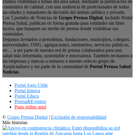
Damos visibilidad a temas del área salud, mediante la publicación de
contenidos de calidad, con una audiencia de profesionales de todas
las edades y tomadores de decisión del ámbito público y privado.
Los 5 portales de Noticias de
Grupo Prensa Digital
, incluido Portal
Prensa Salud, publican en forma gratuita para entidades sin fines
lucros, que busquen un medio de prensa donde visibilizar sus
contenidos.
Dejamos invitados a periodistas, fundaciones, municipios, colegios,
universidades, ONG, agrupaciones, ministerios, servicios públicos,
etc… a ser parte de nuestra red de prensa colaborativa para una
salud más informada, sustentable e innovadora. También invitamos a
las empresas y marcas a sumarse a nuestro selecto grupo de
Auspiciadores y ser parte de la comunidad de
Portal Prensa Salud
Noticias
.
Portal Agro Chile
Portal Innova
Portal Educa
Prensa&Eventos
Paga online aquí
©
Grupo Prensa Digital
|
Exclusión de responsabilidad
Más historias