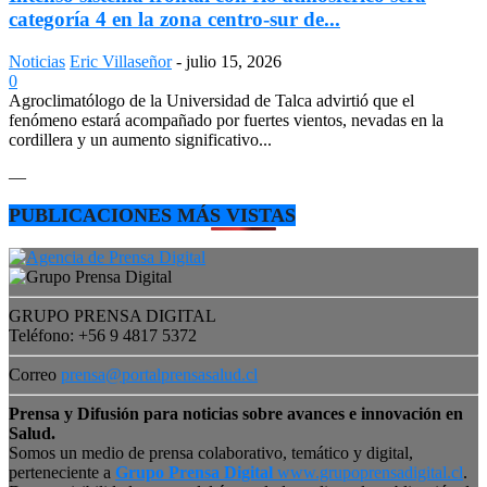
categoría 4 en la zona centro-sur de...
Noticias
Eric Villaseñor
-
julio 15, 2026
0
Agroclimatólogo de la Universidad de Talca advirtió que el
fenómeno estará acompañado por fuertes vientos, nevadas en la
cordillera y un aumento significativo...
—
PUBLICACIONES MÁS VISTAS
GRUPO PRENSA DIGITAL
Teléfono: +56 9 4817 5372
Correo
prensa@portalprensasalud.cl
Prensa y Difusión para noticias sobre avances e innovación en
Salud.
Somos un medio de prensa colaborativo, temático y digital,
perteneciente a
Grupo Prensa Digital
www.grupoprensadigital.cl
.