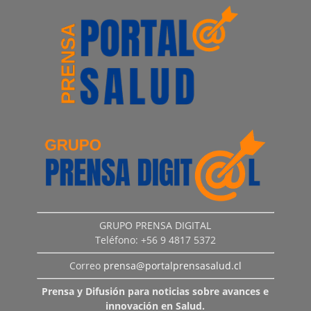
GRUPO PRENSA DIGITAL
Teléfono: +56 9 4817 5372
Correo
prensa@portalprensasalud.cl
Prensa y Difusión para noticias sobre avances e
innovación en Salud.