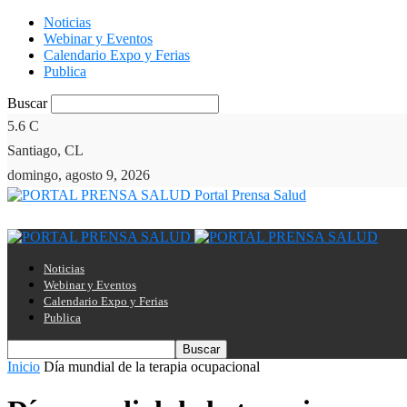
Noticias
Webinar y Eventos
Calendario Expo y Ferias
Publica
Buscar
5.6
C
Santiago, CL
domingo, agosto 9, 2026
Portal Prensa Salud
Noticias
Webinar y Eventos
Calendario Expo y Ferias
Publica
Inicio
Día mundial de la terapia ocupacional