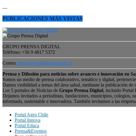
—
PUBLICACIONES MÁS VISTAS
GRUPO PRENSA DIGITAL
Teléfono: +56 9 4817 5372
Correo
prensa@portalprensasalud.cl
Prensa y Difusión para noticias sobre avances e innovación en Sa
Somos un medio de prensa colaborativo, temático y digital, perteneci
Damos visibilidad a temas del área salud, mediante la publicación de 
Los 5 portales de Noticias de
Grupo Prensa Digital
, incluido Portal
Dejamos invitados a periodistas, fundaciones, municipios, colegios, u
informada, sustentable e innovadora. También invitamos a las empres
Portal Agro Chile
Portal Innova
Portal Educa
Prensa&Eventos