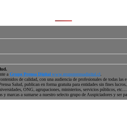
lud.
ente a
Grupo Prensa Digital
www.grupoprensadigital.cl
.
contenidos de calidad, con una audiencia de profesionales de todas las 
 Prensa Salud, publican en forma gratuita para entidades sin fines lucro
niversidades, ONG, agrupaciones, ministerios, servicios públicos, etc… 
as y marcas a sumarse a nuestro selecto grupo de Auspiciadores y ser p