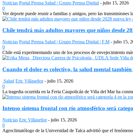
Noticias
Portal Prensa Salud / Grupo Prensa Digital
-
julio 15, 2026
0
Ver deporte puede reunir a familias y amigos, pero las transmisiones 
Chile tendrá más adultos mayores que niños desde 2028
Noticias
Portal Prensa Salud | Grupo Prensa Digital | F.M
-
julio 15, 
0
Chile está experimentando uno de los procesos de envejecimiento más a
Cuando el dolor es colectivo, la salud mental también
Salud
Eric Villaseñor
-
julio 15, 2026
0
La tragedia ocurrida en la Feria Caupolicán de Viña del Mar ha conmo
Intenso sistema frontal con río atmosférico será catego
Noticias
Eric Villaseñor
-
julio 15, 2026
0
Agroclimatólogo de la Universidad de Talca advirtió que el fenómeno e