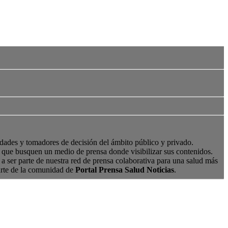
edades y tomadores de decisión del ámbito público y privado.
s, que busquen un medio de prensa donde visibilizar sus contenidos.
a ser parte de nuestra red de prensa colaborativa para una salud más
arte de la comunidad de
Portal Prensa Salud Noticias
.