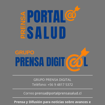
GRUPO PRENSA DIGITAL
Teléfono: +56 9 4817 5372
Correo
prensa@portalprensasalud.cl
Prensa y Difusión para noticias sobre avances e