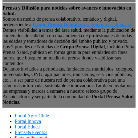
Prensa y Difusión para noticias sobre avances e innovación en
Salud.
Somos un medio de prensa colaborativo, temático y digital,
perteneciente a
Grupo Prensa Digital
www.grupoprensadigital.cl
.
Damos visibilidad a temas del área salud, mediante la publicación de
contenidos de calidad, con una audiencia de profesionales de todas
las edades y tomadores de decisión del ámbito público y privado.
Los 5 portales de Noticias de
Grupo Prensa Digital
, incluido Portal
Prensa Salud, publican en forma gratuita para entidades sin fines
lucros, que busquen un medio de prensa donde visibilizar sus
contenidos.
Dejamos invitados a periodistas, fundaciones, municipios, colegios,
universidades, ONG, agrupaciones, ministerios, servicios públicos,
etc… a ser parte de nuestra red de prensa colaborativa para una
salud más informada, sustentable e innovadora. También invitamos a
las empresas y marcas a sumarse a nuestro selecto grupo de
Auspiciadores y ser parte de la comunidad de
Portal Prensa Salud
Noticias
.
Portal Agro Chile
Portal Innova
Portal Educa
Prensa&Eventos
Paga online aquí