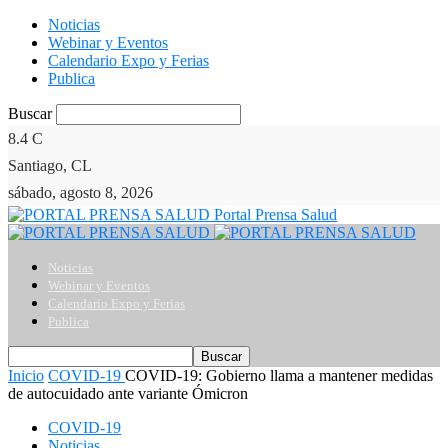
Noticias
Webinar y Eventos
Calendario Expo y Ferias
Publica
Buscar
8.4
C
Santiago, CL
sábado, agosto 8, 2026
Portal Prensa Salud
Noticias
Webinar y Eventos
Calendario Expo y Ferias
Publica
Inicio
COVID-19
COVID-19: Gobierno llama a mantener medidas
de autocuidado ante variante Ómicron
COVID-19
Noticias