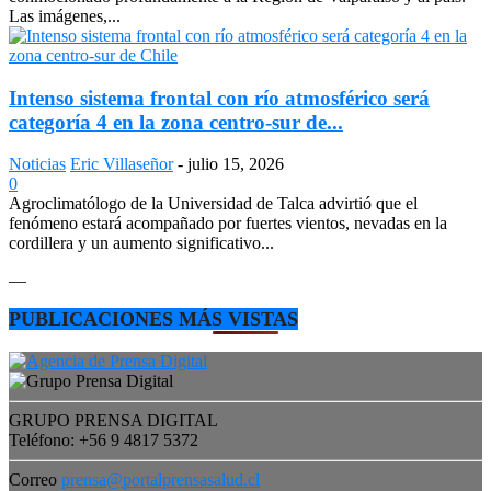
Las imágenes,...
Intenso sistema frontal con río atmosférico será
categoría 4 en la zona centro-sur de...
Noticias
Eric Villaseñor
-
julio 15, 2026
0
Agroclimatólogo de la Universidad de Talca advirtió que el
fenómeno estará acompañado por fuertes vientos, nevadas en la
cordillera y un aumento significativo...
—
PUBLICACIONES MÁS VISTAS
GRUPO PRENSA DIGITAL
Teléfono: +56 9 4817 5372
Correo
prensa@portalprensasalud.cl