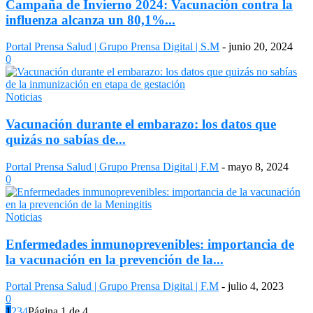
Campaña de Invierno 2024: Vacunación contra la
influenza alcanza un 80,1%...
Portal Prensa Salud | Grupo Prensa Digital | S.M
-
junio 20, 2024
0
Noticias
Vacunación durante el embarazo: los datos que
quizás no sabías de...
Portal Prensa Salud | Grupo Prensa Digital | F.M
-
mayo 8, 2024
0
Noticias
Enfermedades inmunoprevenibles: importancia de
la vacunación en la prevención de la...
Portal Prensa Salud | Grupo Prensa Digital | F.M
-
julio 4, 2023
0
1
2
3
4
Página 1 de 4