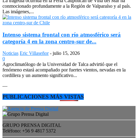
La tragedia ocurrida en la Feria Caupolicán de Viña del Mar ha
conmocionado profundamente a la Región de Valparaíso y al país.
Las imágenes,...
Intenso sistema frontal con río atmosférico será
categoría 4 en la zona centro-sur de...
Noticias
Eric Villaseñor
-
julio 15, 2026
0
Agroclimatólogo de la Universidad de Talca advirtió que el
fenómeno estará acompañado por fuertes vientos, nevadas en la
cordillera y un aumento significativo...
—
PUBLICACIONES MÁS VISTAS
GRUPO PRENSA DIGITAL
Teléfono: +56 9 4817 5372