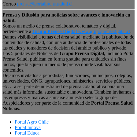
Correo
prensa@portalprensasalud.cl
Prensa y Difusión para noticias sobre avances e innovación en
Salud.
Somos un medio de prensa colaborativo, temático y digital,
perteneciente a
Grupo Prensa Digital
www.grupoprensadigital.cl
.
Damos visibilidad a temas del área salud, mediante la publicación de
contenidos de calidad, con una audiencia de profesionales de todas
las edades y tomadores de decisión del ámbito público y privado.
Los 5 portales de Noticias de
Grupo Prensa Digital
, incluido Portal
Prensa Salud, publican en forma gratuita para entidades sin fines
lucros, que busquen un medio de prensa donde visibilizar sus
contenidos.
Dejamos invitados a periodistas, fundaciones, municipios, colegios,
universidades, ONG, agrupaciones, ministerios, servicios públicos,
etc… a ser parte de nuestra red de prensa colaborativa para una
salud más informada, sustentable e innovadora. También invitamos a
las empresas y marcas a sumarse a nuestro selecto grupo de
Auspiciadores y ser parte de la comunidad de
Portal Prensa Salud
Noticias
.
Portal Agro Chile
Portal Innova
Portal Educa