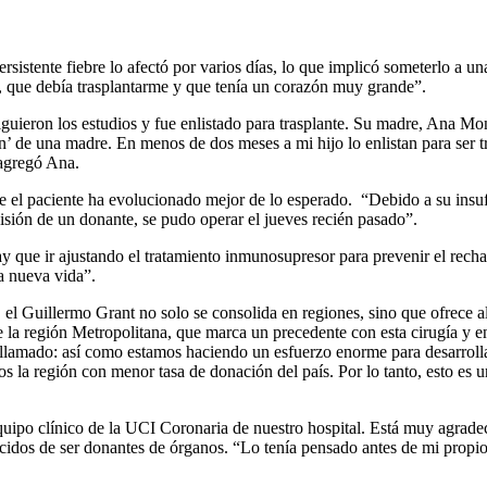
sistente fiebre lo afectó por varios días, lo que implicó someterlo a u
, que debía trasplantarme y que tenía un corazón muy grande”.
iguieron los estudios y fue enlistado para trasplante. Su madre, Ana M
n’ de una madre. En menos de dos meses a mi hijo lo enlistan para ser
agregó Ana.
 el paciente ha evolucionado mejor de lo esperado. “Debido a su insufi
cisión de un donante, se pudo operar el jueves recién pasado”.
y que ir ajustando el tratamiento inmunosupresor para prevenir el rechaz
na nueva vida”.
el Guillermo Grant no solo se consolida en regiones, sino que ofrece alt
la región Metropolitana, que marca un precedente con esta cirugía y en
 llamado: así como estamos haciendo un esfuerzo enorme para desarrollar
la región con menor tasa de donación del país. Por lo tanto, esto es una
quipo clínico de la UCI Coronaria de nuestro hospital. Está muy agrade
idos de ser donantes de órganos. “Lo tenía pensado antes de mi propio