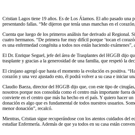
Cristian Lagos tiene 19 años. Es de Los Álamos. El año pasado una per
presentando fallas. “Me dijeron que tenía unas manchas en el corazón
Cuenta que luego de los primeros análisis fue derivado al Regional. S
cuatro hermanos. “De primera fue muy difícil porque ‘tocan el corazó
es una enfermedad congénita a todos nos están haciendo exámenes”, 
El Dr. Enrique Seguel, jefe del área de Trasplantes del HGGB dijo que
trasplante y gracias a la generosidad de una familia, que respetó la de
El cirujano agregó que hasta el momento la evolución es positiva. “Ha
corazón y una vez ajustado esto, él podrá volver a su casa e iniciar u
Claudio Baeza, director del HGGB dijo que, con este tipo de cirugías, 
nosotros porque nos consolida como el centro más importante fuera de 
convierte en el centro que más ha hecho en el país. Y quiero hacer un
donación es algo que es fundamental de todos nuestros usuarios. Somos 
menor donación”, recalcó.
Mientras, Cristian sigue recuperándose con los atentos cuidados del e
estudiar Enfermería. Además de que ya todos en su casa están convenc