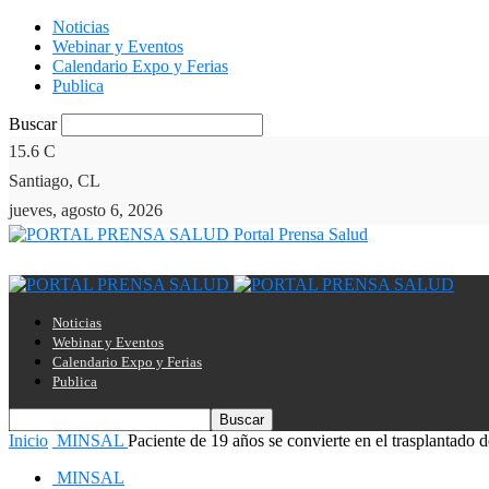
Noticias
Webinar y Eventos
Calendario Expo y Ferias
Publica
Buscar
15.6
C
Santiago, CL
jueves, agosto 6, 2026
Portal Prensa Salud
Noticias
Webinar y Eventos
Calendario Expo y Ferias
Publica
Inicio
MINSAL
Paciente de 19 años se convierte en el trasplantado 
MINSAL