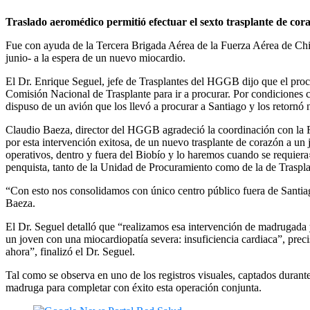
Traslado aeromédico permitió efectuar el sexto trasplante de cor
Fue con ayuda de la Tercera Brigada Aérea de la Fuerza Aérea de Chile
junio- a la espera de un nuevo miocardio.
El Dr. Enrique Seguel, jefe de Trasplantes del HGGB dijo que el procu
Comisión Nacional de Trasplante para ir a procurar. Por condiciones cl
dispuso de un avión que los llevó a procurar a Santiago y los retorn
Claudio Baeza, director del HGGB agradeció la coordinación con la F
por esta intervención exitosa, de un nuevo trasplante de corazón a un 
operativos, dentro y fuera del Biobío y lo haremos cuando se requier
penquista, tanto de la Unidad de Procuramiento como de la de Traspla
“Con esto nos consolidamos con único centro público fuera de Santiago,
Baeza.
El Dr. Seguel detalló que “realizamos esa intervención de madrugada y 
un joven con una miocardiopatía severa: insuficiencia cardiaca”, prec
ahora”, finalizó el Dr. Seguel.
Tal como se observa en uno de los registros visuales, captados durante
madruga para completar con éxito esta operación conjunta.