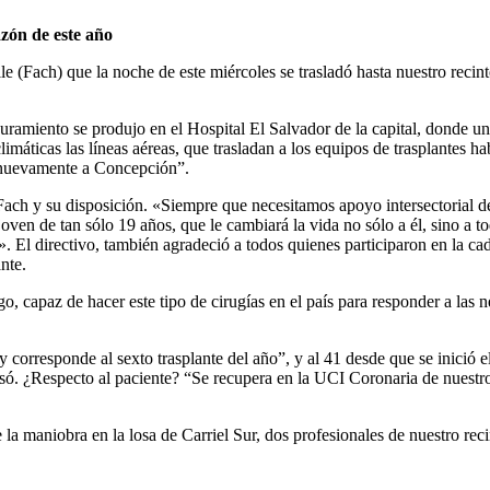
azón de este año
 (Fach) que la noche de este miércoles se trasladó hasta nuestro recint
ramiento se produjo en el Hospital El Salvador de la capital, donde una 
imáticas las líneas aéreas, que trasladan a los equipos de trasplantes 
ó nuevamente a Concepción”.
ach y su disposición. «Siempre que necesitamos apoyo intersectorial 
joven de tan sólo 19 años, que le cambiará la vida no sólo a él, sino a 
a». El directivo, también agradeció a todos quienes participaron en la
nte.
 capaz de hacer este tipo de cirugías en el país para responder a las ne
corresponde al sexto trasplante del año”, y al 41 desde que se inició e
isó. ¿Respecto al paciente? “Se recupera en la UCI Coronaria de nuestr
 la maniobra en la losa de Carriel Sur, dos profesionales de nuestro reci