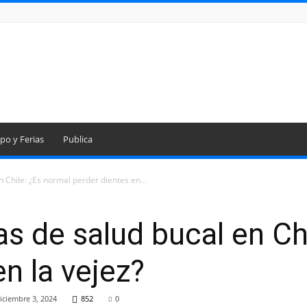
po y Ferias
Publica
 Chile: ¿Es normal perder dientes en...
as de salud bucal en Ch
n la vejez?
iciembre 3, 2024
852
0