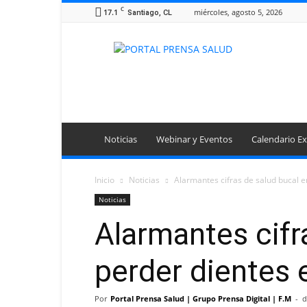
C
17.1
miércoles, agosto 5, 2026
Santiago, CL
Portal
Prensa
Salud
Noticias
Webinar y Eventos
Calendario Ex
Inicio
Noticias
Alarmantes cifras de salud bucal en
Noticias
Alarmantes cifr
perder dientes e
Por
Portal Prensa Salud | Grupo Prensa Digital | F.M
-
d