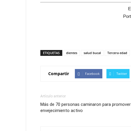
E
Por
ETIQUETAS
dientes
salud bucal
Tercera edad
Compartir
Facebook
Twitter
Artículo anterior
Más de 70 personas caminaron para promover 
envejecimiento activo