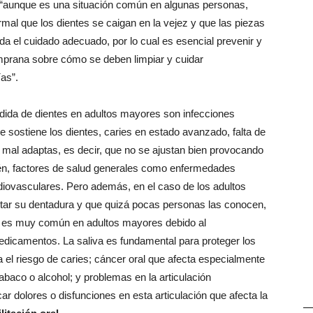
e “aunque es una situación común en algunas personas,
rmal que los dientes se caigan en la vejez y que las piezas
nda el cuidado adecuado, por lo cual es esencial prevenir y
prana sobre cómo se deben limpiar y cuidar
as”.
rdida de dientes en adultos mayores son infecciones
 sostiene los dientes, caries en estado avanzado, falta de
s mal adaptas, es decir, que no se ajustan bien provocando
én, factores de salud generales como enfermedades
iovasculares. Pero además, en el caso de los adultos
tar su dentadura y que quizá pocas personas las conocen,
e es muy común en adultos mayores debido al
dicamentos. La saliva es fundamental para proteger los
a el riesgo de caries; cáncer oral que afecta especialmente
aco o alcohol; y problemas en la articulación
r dolores o disfunciones en esta articulación que afecta la
—