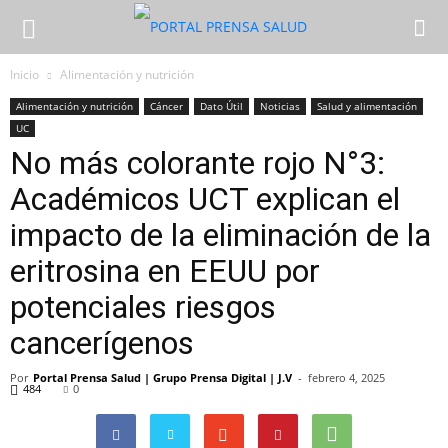
Inicio
Alimentación y nutrición
Alimentación y nutrición
Cáncer
Dato Útil
Noticias
Salud y alimentación
UC
No más colorante rojo N°3:
Académicos UCT explican el
impacto de la eliminación de la
eritrosina en EEUU por
potenciales riesgos
cancerígenos
Por
Portal Prensa Salud | Grupo Prensa Digital | J.V
-
febrero 4, 2025
484
0