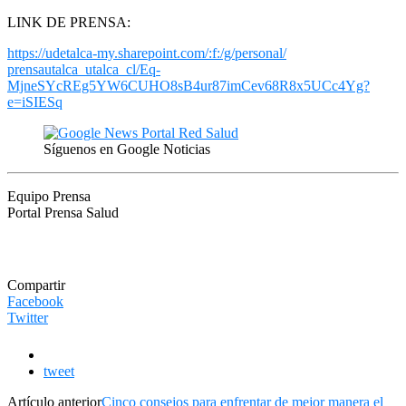
LINK DE PRENSA:
https://udetalca-my.
sharepoint.com/:f:/g/personal/
prensautalca_utalca_cl/Eq-
MjneSYcREg5YW6CUHO8sB4ur87imCe
v68R8x5UCc4Yg?
e=iSIESq
Síguenos en Google Noticias
Equipo Prensa
Portal Prensa Salud
Compartir
Facebook
Twitter
tweet
Artículo anterior
Cinco consejos para enfrentar de mejor manera el