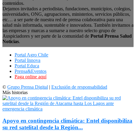
contenidos.
Dejamos invitados a periodistas, fundaciones, municipios, colegios,
universidades, ONG, agrupaciones, ministerios, servicios públicos,
etc… a ser parte de nuestra red de prensa colaborativa para una
salud más informada, sustentable e innovadora. También invitamos a
las empresas y marcas a sumarse a nuestro selecto grupo de
Auspiciadores y ser parte de la comunidad de
Portal Prensa Salud
Noticias
.
Portal Agro Chile
Portal Innova
Portal Educa
Prensa&Eventos
Paga online aquí
©
Grupo Prensa Digital
|
Exclusión de responsabilidad
Más historias
Apoyo en contingencia climática: Entel disponibiliza
su red satelital desde la Región...