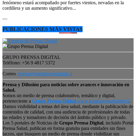
fenómeno estará acompañado por fuertes vientos, nevadas en la
cordillera y un aumento significativo...
—
PUBLICACIONES MÁS VISTAS
GRUPO PRENSA DIGITAL
Teléfono: +56 9 4817 5372
Correo
prensa@portalprensasalud.cl
Prensa y Difusión para noticias sobre avances e innovación en
Salud.
Somos un medio de prensa colaborativo, temático y digital,
perteneciente a
Grupo Prensa Digital
www.grupoprensadigital.cl
.
Damos visibilidad a temas del área salud, mediante la publicación de
contenidos de calidad, con una audiencia de profesionales de todas
las edades y tomadores de decisión del ámbito público y privado.
Los 5 portales de Noticias de
Grupo Prensa Digital
, incluido Portal
Prensa Salud, publican en forma gratuita para entidades sin fines
lucros, que busquen un medio de prensa donde visibilizar sus