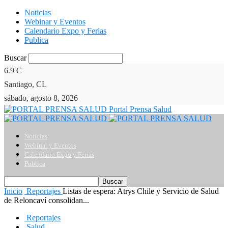
Noticias
Webinar y Eventos
Calendario Expo y Ferias
Publica
Buscar
6.9
C
Santiago, CL
sábado, agosto 8, 2026
Portal Prensa Salud
Noticias
Webinar y Eventos
Calendario Expo y Ferias
Publica
Inicio
Reportajes
Listas de espera: Atrys Chile y Servicio de Salud
de Reloncaví consolidan...
Reportajes
Salud