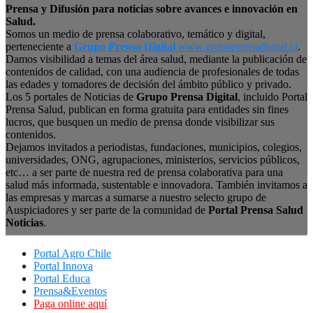
Prensa y Difusión para noticias sobre avances e innovación en
Salud.
Somos un medio de prensa colaborativo, temático y digital,
perteneciente a
Grupo Prensa Digital
www.grupoprensadigital.cl
.
Damos visibilidad a temas del área salud, mediante la publicación de
contenidos de calidad, con una audiencia de profesionales de todas
las edades y tomadores de decisión del ámbito público y privado.
Los 5 portales de Noticias de
Grupo Prensa Digital
, incluido Portal
Prensa Salud, publican en forma gratuita para entidades sin fines
lucros, que busquen un medio de prensa donde visibilizar sus
contenidos.
Dejamos invitados a periodistas, fundaciones, municipios, colegios,
universidades, ONG, agrupaciones, ministerios, servicios públicos,
etc… a ser parte de nuestra red de prensa colaborativa para una
salud más informada, sustentable e innovadora. También invitamos a
las empresas y marcas a sumarse a nuestro selecto grupo de
Auspiciadores y ser parte de la comunidad de
Portal Prensa Salud
Noticias
.
Portal Agro Chile
Portal Innova
Portal Educa
Prensa&Eventos
Paga online aquí