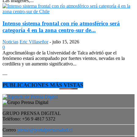
Las imágenes,...
Intenso sistema frontal con río atmosférico será
categoría 4 en la zona centro-sur de...
Noticias
Eric Villaseñor
-
julio 15, 2026
0
Agroclimatólogo de la Universidad de Talca advirtió que el
fenómeno estará acompañado por fuertes vientos, nevadas en la
cordillera y un aumento significativo...
—
PUBLICACIONES MÁS VISTAS
GRUPO PRENSA DIGITAL
Teléfono: +56 9 4817 5372
Correo
prensa@portalprensasalud.cl