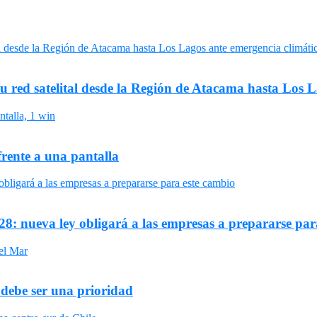
su red satelital desde la Región de Atacama hasta Los 
frente a una pantalla
8: nueva ley obligará a las empresas a prepararse par
 debe ser una prioridad