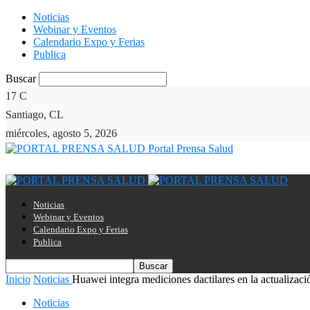
Noticias
Webinar y Eventos
Calendario Expo y Ferias
Publica
Buscar
17
C
Santiago, CL
miércoles, agosto 5, 2026
Portal Prensa Salud
Noticias
Webinar y Eventos
Calendario Expo y Ferias
Publica
Inicio
Noticias
Huawei integra mediciones dactilares en la actualizaci
Noticias