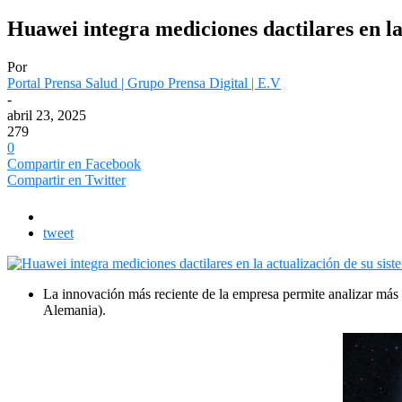
Huawei integra mediciones dactilares en l
Por
Portal Prensa Salud | Grupo Prensa Digital | E.V
-
abril 23, 2025
279
0
Compartir en Facebook
Compartir en Twitter
tweet
La innovación más reciente de la empresa permite analizar más d
Alemania).