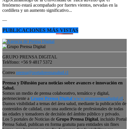
fenómeno estará acompañado por fuertes vientos, nevadas en la
cordillera y un aumento significativo...
—
PUBLICACIONES MÁS VISTAS
GRUPO PRENSA DIGITAL
Teléfono: +56 9 4817 5372
Correo
prensa@portalprensasalud.cl
Prensa y Difusión para noticias sobre avances e innovación en
Salud.
Somos un medio de prensa colaborativo, temático y digital,
perteneciente a
Grupo Prensa Digital
www.grupoprensadigital.cl
.
Damos visibilidad a temas del área salud, mediante la publicación de
contenidos de calidad, con una audiencia de profesionales de todas
las edades y tomadores de decisión del ámbito público y privado.
Los 5 portales de Noticias de
Grupo Prensa Digital
, incluido Portal
Prensa Salud, publican en forma gratuita para entidades sin fines