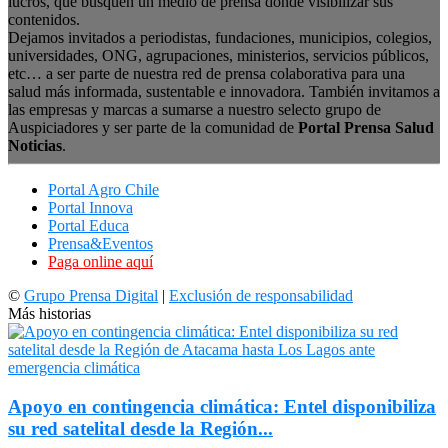
lucros, que busquen un medio de prensa donde visibilizar sus
contenidos.
Dejamos invitados a periodistas, fundaciones, municipios, colegios,
universidades, ONG, agrupaciones, ministerios, servicios públicos,
etc… a ser parte de nuestra red de prensa colaborativa para una
salud más informada, sustentable e innovadora. También invitamos a
las empresas y marcas a sumarse a nuestro selecto grupo de
Auspiciadores y ser parte de la comunidad de
Portal Prensa Salud
Noticias
.
Portal Agro Chile
Portal Innova
Portal Educa
Prensa&Eventos
Paga online aquí
©
Grupo Prensa Digital
|
Exclusión de responsabilidad
Más historias
Apoyo en contingencia climática: Entel disponibiliza
su red satelital desde la Región...