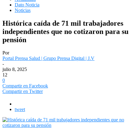
Dato Noticia
Noticias
Histórica caída de 71 mil trabajadores
independientes que no cotizaron para su
pensión
Por
Portal Prensa Salud | Grupo Prensa Digital | J.V
-
julio 8, 2025
12
0
Compartir en Facebook
Compartir en Twitter
tweet