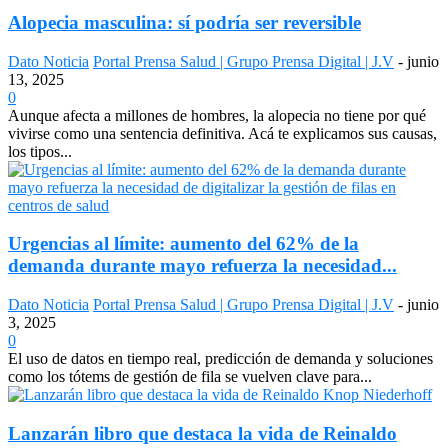
Alopecia masculina: sí podría ser reversible
Dato Noticia
Portal Prensa Salud | Grupo Prensa Digital | J.V
-
junio
13, 2025
0
Aunque afecta a millones de hombres, la alopecia no tiene por qué
vivirse como una sentencia definitiva. Acá te explicamos sus causas,
los tipos...
Urgencias al límite: aumento del 62% de la
demanda durante mayo refuerza la necesidad...
Dato Noticia
Portal Prensa Salud | Grupo Prensa Digital | J.V
-
junio
3, 2025
0
El uso de datos en tiempo real, predicción de demanda y soluciones
como los tótems de gestión de fila se vuelven clave para...
Lanzarán libro que destaca la vida de Reinaldo