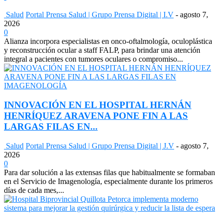
Salud
Portal Prensa Salud | Grupo Prensa Digital | I.V
-
agosto 7,
2026
0
Alianza incorpora especialistas en onco-oftalmología, oculoplástica
y reconstrucción ocular a staff FALP, para brindar una atención
integral a pacientes con tumores oculares o compromiso...
INNOVACIÓN EN EL HOSPITAL HERNÁN
HENRÍQUEZ ARAVENA PONE FIN A LAS
LARGAS FILAS EN...
Salud
Portal Prensa Salud | Grupo Prensa Digital | J.V
-
agosto 7,
2026
0
Para dar solución a las extensas filas que habitualmente se formaban
en el Servicio de Imagenología, especialmente durante los primeros
días de cada mes,...