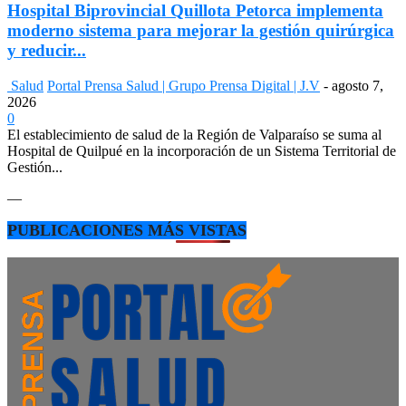
Hospital Biprovincial Quillota Petorca implementa
moderno sistema para mejorar la gestión quirúrgica
y reducir...
Salud
Portal Prensa Salud | Grupo Prensa Digital | J.V
-
agosto 7,
2026
0
El establecimiento de salud de la Región de Valparaíso se suma al
Hospital de Quilpué en la incorporación de un Sistema Territorial de
Gestión...
—
PUBLICACIONES MÁS VISTAS