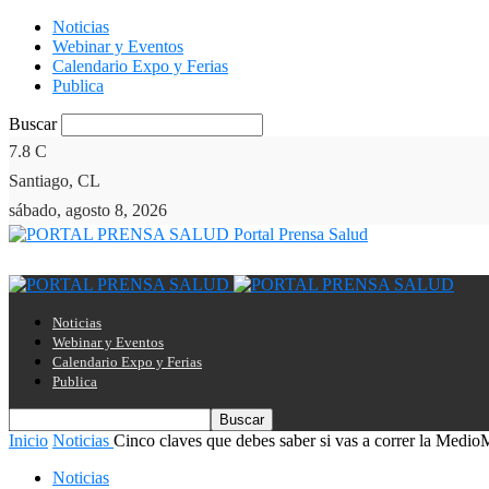
Noticias
Webinar y Eventos
Calendario Expo y Ferias
Publica
Buscar
7.8
C
Santiago, CL
sábado, agosto 8, 2026
Portal Prensa Salud
Noticias
Webinar y Eventos
Calendario Expo y Ferias
Publica
Inicio
Noticias
Cinco claves que debes saber si vas a correr la MedioM
Noticias