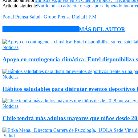
Artículo anterior
Ministra Aguilera en su Cuenta Pública: “Recibimos 
Artículo siguiente
Nutricionista advierte riesgos por etiquetado incorre
Portal Prensa Salud | Grupo Prensa Digital | F.M
ARTÍCULO RELACIONADOS
MÁS DEL AUTOR
Noticias
Apoyo en contingencia climática: Entel disponibiliza 
Noticias
Hábitos saludables para disfrutar eventos deportivos 
Noticias
Chile tendrá más adultos mayores que niños desde 202
Salud