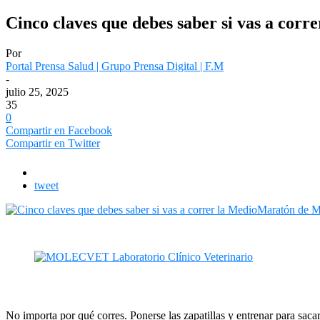
Cinco claves que debes saber si vas a cor
Por
Portal Prensa Salud | Grupo Prensa Digital | F.M
-
julio 25, 2025
35
0
Compartir en Facebook
Compartir en Twitter
tweet
No importa por qué corres. Ponerse las zapatillas y entrenar para sac