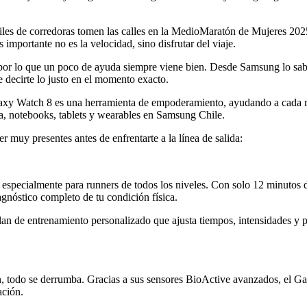
les de corredoras tomen las calles en la MedioMaratón de Mujeres 2025.
importante no es la velocidad, sino disfrutar del viaje.
 por lo que un poco de ayuda siempre viene bien. Desde Samsung lo sab
e decirte lo justo en el momento exacto.
laxy Watch 8 es una herramienta de empoderamiento, ayudando a cada mu
a, notebooks, tablets y wearables en Samsung Chile.
 muy presentes antes de enfrentarte a la línea de salida:
pecialmente para runners de todos los niveles. Con solo 12 minutos de
gnóstico completo de tu condición física.
 plan de entrenamiento personalizado que ajusta tiempos, intensidades 
en, todo se derrumba. Gracias a sus sensores BioActive avanzados, el G
ación.