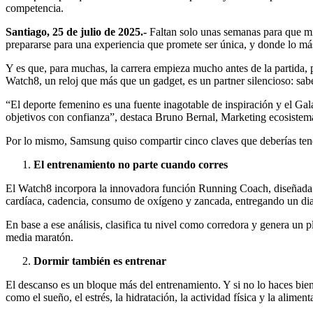
competencia.
Santiago, 25 de julio de 2025.-
Faltan solo unas semanas para que mi
prepararse para una experiencia que promete ser única, y donde lo más 
Y es que, para muchas, la carrera empieza mucho antes de la partida,
Watch8, un reloj que más que un gadget, es un partner silencioso: sab
“El deporte femenino es una fuente inagotable de inspiración y el Ga
objetivos con confianza”, destaca Bruno Bernal, Marketing ecosistem
Por lo mismo, Samsung quiso compartir cinco claves que deberías tener
El entrenamiento no parte cuando corres
El Watch8 incorpora la innovadora función Running Coach, diseñada es
cardíaca, cadencia, consumo de oxígeno y zancada, entregando un dia
En base a ese análisis, clasifica tu nivel como corredora y genera un
media maratón.
Dormir también es entrenar
El descanso es un bloque más del entrenamiento. Y si no lo haces bi
como el sueño, el estrés, la hidratación, la actividad física y la aliment