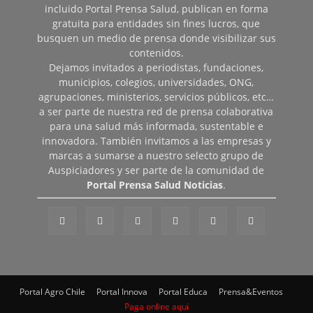
incluido Portal Prensa Salud, publican en forma
gratuita para entidades sin fines lucros, que
busquen un medio de prensa donde visibilizar sus
contenidos.
Dejamos invitados a periodistas, fundaciones,
municipios, colegios, universidades, ONG,
agrupaciones, ministerios, servicios públicos, etc…
a ser parte de nuestra red de prensa colaborativa
para una salud más informada, sustentable e
innovadora. También invitamos a las empresas y
marcas a sumarse a nuestro selecto grupo de
Auspiciadores y ser parte de la comunidad de
Portal Prensa Salud Noticias
.
Portal Agro Chile
Portal Innova
Portal Educa
Prensa&Eventos
Paga online aquí