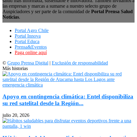
salud más informada, sustentable e innovadora. También invitamos a
las empresas y marcas a sumarse a nuestro selecto grupo de
Auspiciadores y ser parte de la comunidad de
Portal Prensa Salud
Noticias
.
Portal Agro Chile
Portal Innova
Portal Educa
Prensa&Eventos
Paga online aquí
©
Grupo Prensa Digital
|
Exclusión de responsabilidad
Más historias
Apoyo en contingencia climática: Entel disponibiliza
su red satelital desde la Región...
julio 20, 2026