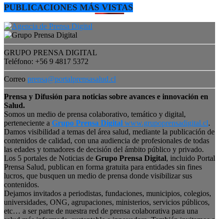
PUBLICACIONES MÁS VISTAS
GRUPO PRENSA DIGITAL
Teléfono: +56 9 4817 5372
Correo
prensa@portalprensasalud.cl
Prensa y Difusión para noticias sobre avances e innovación en
Salud.
Somos un medio de prensa colaborativo, temático y digital,
perteneciente a
Grupo Prensa Digital
www.grupoprensadigital.cl
.
Damos visibilidad a temas del área salud, mediante la publicación de
contenidos de calidad, con una audiencia de profesionales de todas
las edades y tomadores de decisión del ámbito público y privado.
Los 5 portales de Noticias de
Grupo Prensa Digital
, incluido Portal
Prensa Salud, publican en forma gratuita para entidades sin fines
lucros, que busquen un medio de prensa donde visibilizar sus
contenidos.
Dejamos invitados a periodistas, fundaciones, municipios, colegios,
universidades, ONG, agrupaciones, ministerios, servicios públicos,
etc… a ser parte de nuestra red de prensa colaborativa para una