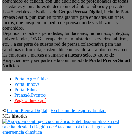
contenidos de calidad, con una audiencia de profesionales de todas
las edades y tomadores de decisión del ámbito público y privado.
Los 5 portales de Noticias de
Grupo Prensa Digital
, incluido Portal
Prensa Salud, publican en forma gratuita para entidades sin fines
lucros, que busquen un medio de prensa donde visibilizar sus
contenidos.
Dejamos invitados a periodistas, fundaciones, municipios, colegios,
universidades, ONG, agrupaciones, ministerios, servicios públicos,
etc… a ser parte de nuestra red de prensa colaborativa para una
salud más informada, sustentable e innovadora. También invitamos a
las empresas y marcas a sumarse a nuestro selecto grupo de
Auspiciadores y ser parte de la comunidad de
Portal Prensa Salud
Noticias
.
Portal Agro Chile
Portal Innova
Portal Educa
Prensa&Eventos
Paga online aquí
©
Grupo Prensa Digital
|
Exclusión de responsabilidad
Más historias