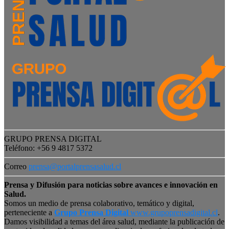
GRUPO PRENSA DIGITAL
Teléfono: +56 9 4817 5372
Correo
prensa@portalprensasalud.cl
Prensa y Difusión para noticias sobre avances e innovación en
Salud.
Somos un medio de prensa colaborativo, temático y digital,
perteneciente a
Grupo Prensa Digital
www.grupoprensadigital.cl
.
Damos visibilidad a temas del área salud, mediante la publicación de