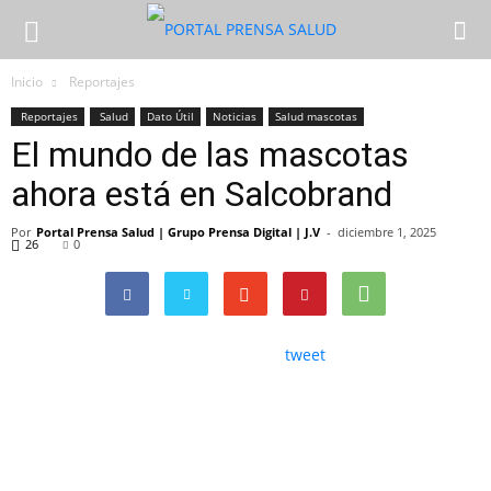
Inicio
Reportajes
Reportajes
Salud
Dato Útil
Noticias
Salud mascotas
El mundo de las mascotas
ahora está en Salcobrand
Por
Portal Prensa Salud | Grupo Prensa Digital | J.V
-
diciembre 1, 2025
26
0
tweet