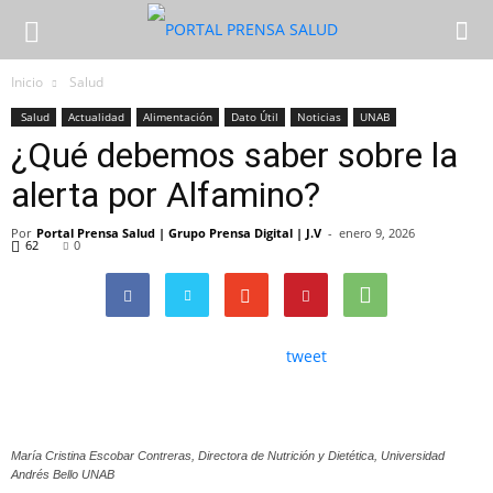
Inicio
Salud
Salud
Actualidad
Alimentación
Dato Útil
Noticias
UNAB
¿Qué debemos saber sobre la
alerta por Alfamino?
Por
Portal Prensa Salud | Grupo Prensa Digital | J.V
-
enero 9, 2026
62
0
tweet
María Cristina Escobar Contreras, Directora de Nutrición y Dietética, Universidad
Andrés Bello UNAB