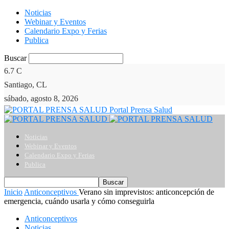
Noticias
Webinar y Eventos
Calendario Expo y Ferias
Publica
Buscar
6.7
C
Santiago, CL
sábado, agosto 8, 2026
Portal Prensa Salud
Noticias
Webinar y Eventos
Calendario Expo y Ferias
Publica
Inicio
Anticonceptivos
Verano sin imprevistos: anticoncepción de
emergencia, cuándo usarla y cómo conseguirla
Anticonceptivos
Noticias