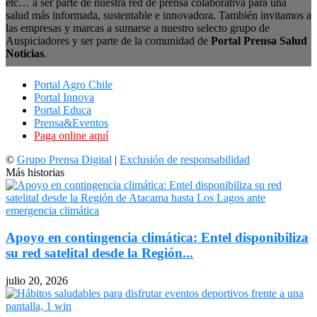
etc… a ser parte de nuestra red de prensa colaborativa para una
salud más informada, sustentable e innovadora. También invitamos a
las empresas y marcas a sumarse a nuestro selecto grupo de
Auspiciadores y ser parte de la comunidad de
Portal Prensa Salud
Noticias
.
Portal Agro Chile
Portal Innova
Portal Educa
Prensa&Eventos
Paga online aquí
©
Grupo Prensa Digital
|
Exclusión de responsabilidad
Más historias
Apoyo en contingencia climática: Entel disponibiliza
su red satelital desde la Región...
julio 20, 2026