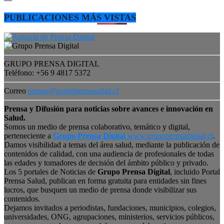
PUBLICACIONES MÁS VISTAS
GRUPO PRENSA DIGITAL
Teléfono: +56 9 4817 5372
Correo
prensa@portalprensasalud.cl
Prensa y Difusión para noticias sobre avances e innovación en
Salud.
Somos un medio de prensa colaborativo, temático y digital,
perteneciente a
Grupo Prensa Digital
www.grupoprensadigital.cl
.
Damos visibilidad a temas del área salud, mediante la publicación de
contenidos de calidad, con una audiencia de profesionales de todas
las edades y tomadores de decisión del ámbito público y privado.
Los 5 portales de Noticias de
Grupo Prensa Digital
, incluido Portal
Prensa Salud, publican en forma gratuita para entidades sin fines
lucros, que busquen un medio de prensa donde visibilizar sus
contenidos.
Dejamos invitados a periodistas, fundaciones, municipios, colegios,
universidades, ONG, agrupaciones, ministerios, servicios públicos,