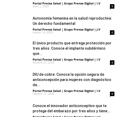
Portal Prensa Salud | Grupo Prensa Digital | I.V
-
abril 2, 2025
0
Autonomía femenina en la salud reproductiva:
Un derecho fundamental
Portal Prensa Salud | Grupo Prensa Digital | J.V
-
marzo 14, 2025
0
El único producto que entrega protección por
tres años: Conoce el implante subdérmico
que...
Portal Prensa Salud | Grupo Prensa Digital | I.V
-
febrero 27, 2025
0
DIU de cobre: Conoce la opción segura de
anticoncepción para mujeres con diagnóstico
de...
Portal Prensa Salud | Grupo Prensa Digital | I.V
-
febrero 21, 2025
0
Conoce el innovador anticonceptivo que te
protege del embarazo por tres años y tiene...
Portal Prensa Salud | Grupo Prensa Digital | I.V
-