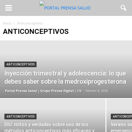
Inicio
Anticonceptivos
ANTICONCEPTIVOS
ANTICONCEPTIVOS
Inyección trimestral y adolescencia: lo que
debes saber sobre la medroxiprogesterona
Portal Prensa Salud | Grupo Prensa Digital | I.V
-
febrero 4, 2026
ANTICONCEPTIVOS
ANTICONCEP
DIU: mitos y verdades sobre uno de los
Verano si
métodos anticonceptivos más eficaces y
emergenc