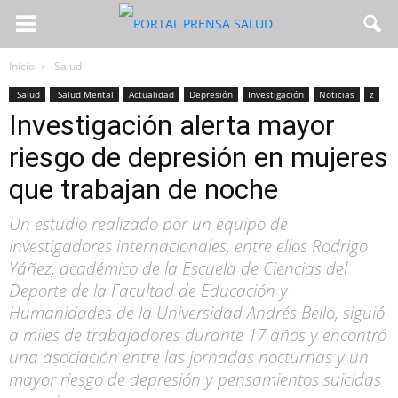
Inicio
Salud
Salud
Salud Mental
Actualidad
Depresión
Investigación
Noticias
z
Investigación alerta mayor
riesgo de depresión en mujeres
que trabajan de noche
Un estudio realizado por un equipo de
investigadores internacionales, entre ellos Rodrigo
Yáñez, académico de la Escuela de Ciencias del
Deporte de la Facultad de Educación y
Humanidades de la Universidad Andrés Bello, siguió
a miles de trabajadores durante 17 años y encontró
una asociación entre las jornadas nocturnas y un
mayor riesgo de depresión y pensamientos suicidas