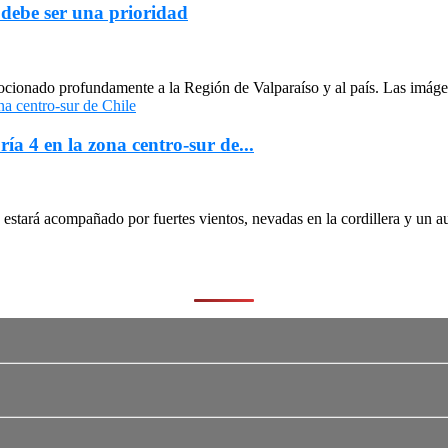
 debe ser una prioridad
cionado profundamente a la Región de Valparaíso y al país. Las imágen
ría 4 en la zona centro-sur de...
stará acompañado por fuertes vientos, nevadas en la cordillera y un au