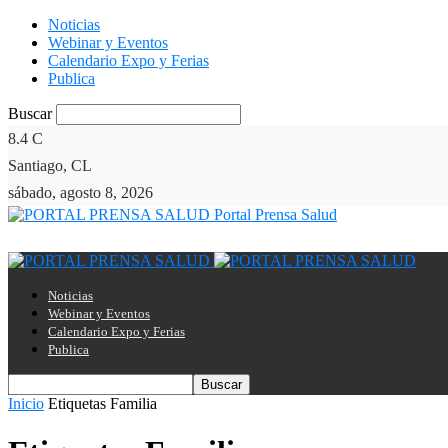
Noticias
Webinar y Eventos
Calendario Expo y Ferias
Publica
Buscar
8.4
C
Santiago, CL
sábado, agosto 8, 2026
Portal Prensa Salud
Noticias
Webinar y Eventos
Calendario Expo y Ferias
Publica
Inicio
Etiquetas
Familia