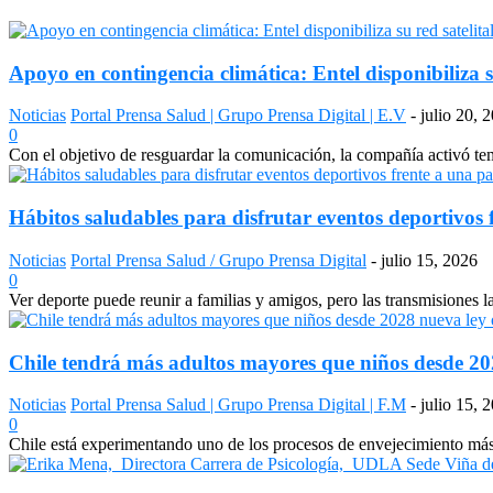
Apoyo en contingencia climática: Entel disponibiliza s
Noticias
Portal Prensa Salud | Grupo Prensa Digital | E.V
-
julio 20, 
0
Con el objetivo de resguardar la comunicación, la compañía activó temp
Hábitos saludables para disfrutar eventos deportivos 
Noticias
Portal Prensa Salud / Grupo Prensa Digital
-
julio 15, 2026
0
Ver deporte puede reunir a familias y amigos, pero las transmisiones 
Chile tendrá más adultos mayores que niños desde 2028
Noticias
Portal Prensa Salud | Grupo Prensa Digital | F.M
-
julio 15, 
0
Chile está experimentando uno de los procesos de envejecimiento más a