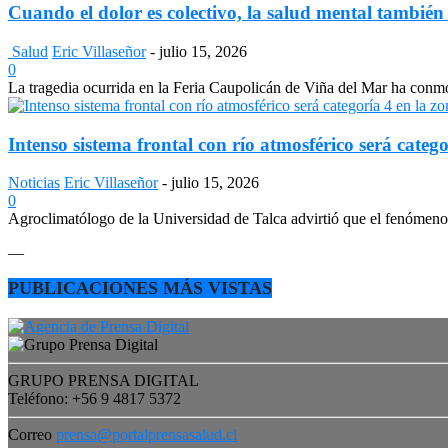
Cuando el dolor es colectivo, la salud mental también
Salud
Eric Villaseñor
-
julio 15, 2026
0
La tragedia ocurrida en la Feria Caupolicán de Viña del Mar ha conmo
Intenso sistema frontal con río atmosférico será catego
Noticias
Eric Villaseñor
-
julio 15, 2026
0
Agroclimatólogo de la Universidad de Talca advirtió que el fenómeno e
—
PUBLICACIONES MÁS VISTAS
GRUPO PRENSA DIGITAL
Teléfono: +56 9 4817 5372
Correo
prensa@portalprensasalud.cl