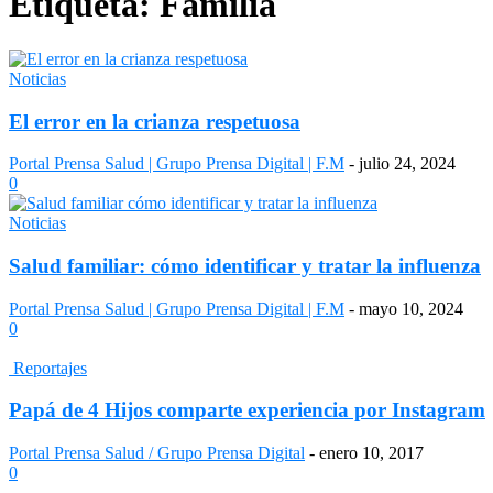
Etiqueta: Familia
Noticias
El error en la crianza respetuosa
Portal Prensa Salud | Grupo Prensa Digital | F.M
-
julio 24, 2024
0
Noticias
Salud familiar: cómo identificar y tratar la influenza
Portal Prensa Salud | Grupo Prensa Digital | F.M
-
mayo 10, 2024
0
Reportajes
Papá de 4 Hijos comparte experiencia por Instagram
Portal Prensa Salud / Grupo Prensa Digital
-
enero 10, 2017
0