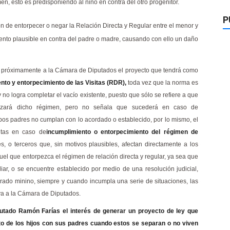
n, esto es predisponiendo al niño en contra del otro progenitor.
P
ón de entorpecer o negar la Relación Directa y Regular entre el menor y
ento plausible en contra del padre o madre, causando con ello un daño
 próximamente a la Cámara de Diputados el proyecto que tendrá como
ento y entorpecimiento de las Visitas (RDR),
toda vez que la norma es
 no lo
gra completar el vacío existente, puesto que sólo se refiere a que
ulizará dicho régimen, pero no señala que sucederá en caso de
os padres no cumplan con lo acordado o establecido, por lo mismo, el
retas en caso de
incumplimiento o entorpecimiento del régimen de
s, o terceros que, sin motivos plausibles, afectan directamente a los
quel que entorpezca el régimen de relación directa y regular, ya sea que
iar, o se encuentre establecido por medio de una resolución judicial,
rado minino, siempre y cuando incumpla una serie de situaciones, las
va a la Cámara de Diputados.
putado Ramón Farías el interés de generar un proyecto de ley que
cto de los hijos con sus padres cuando estos se separan o no viven