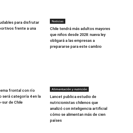
Noticias
udables para disfrutar
ortivos frente a una
Chile tendrá más adultos mayores
que niños desde 2028: nueva ley
obligará a las empresas a
prepararse para este cambio
Alimentación y nutrición
tema frontal con río
 será categoría 4 en la
Lancet publica estudio de
-sur de Chile
nutricionistas chilenos que
analizó con inteligencia artificial
cómo se alimentan más de cien
países