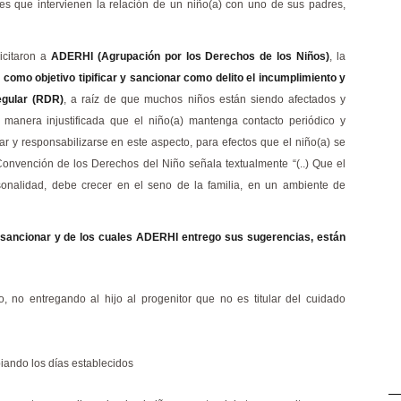
ares que intervienen la relación de un niño(a) con uno de sus padres,
icitaron a
ADERHI (Agrupación por los Derechos de los Niños)
, la
como objetivo tipificar y sancionar como delito el incumplimiento y
egular (RDR)
, a raíz de que muchos niños están siendo afectados y
manera injustificada que el niño(a) mantenga contacto periódico y
r y responsabilizarse en este aspecto, para efectos que el niño(a) se
Convención de los Derechos del Niño señala textualmente “(..) Que el
sonalidad, debe crecer en el seno de la familia, en un ambiente de
 sancionar y de los cuales ADERHI entrego sus sugerencias, están
, no entregando al hijo al progenitor que no es titular del cuidado
iando los días establecidos
—