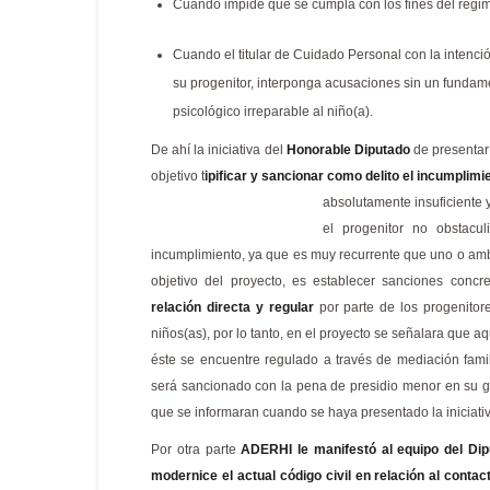
Cuando impide que se cumpla con los fines del régime
Cuando el titular de Cuidado Personal con la intenci
su progenitor, interponga acusaciones sin un fundam
psicológico irreparable al niño(a).
De ahí la iniciativa del
Honorable Diputado
de presentar
objetivo t
ipificar y sancionar como delito el incumplimi
absolutamente insuficiente y
el progenitor no obstac
incumplimiento, ya que es muy recurrente que uno o amb
objetivo del proyecto, es establecer sanciones conc
relación directa y regular
por parte de los progenitore
niños(as), por lo tanto, en el proyecto se señalara que a
éste se encuentre regulado a través de mediación famil
será sancionado con la pena de presidio menor en su g
que se informaran cuando se haya presentado la iniciati
Por otra parte
ADERHI
le manifestó al equipo del Di
modernice el actual código civil en relación al conta