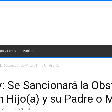
po y Ferias
Publica
a Obstrucción de Vínculo Entre Un Hijo(a)...
: Se Sancionará la Obs
n Hijo(a) y su Padre o 
7, 2016
1650
0