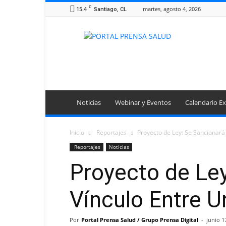
C
15.4
martes, agosto 4, 2026
Santiago, CL
Portal
Prensa
Salud
Noticias
Webinar y Eventos
Calendario Ex
Inicio
Reportajes
Proyecto de Ley: Se Sancionará l
Reportajes
Noticias
Proyecto de Ley
Vínculo Entre U
Por
Portal Prensa Salud / Grupo Prensa Digital
-
junio 1