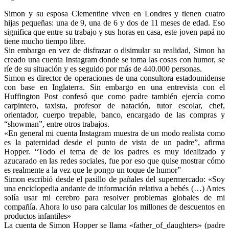
Simon y su esposa Clementine viven en Londres y tienen cuatro
hijas pequeñas: una de 9, una de 6 y dos de 11 meses de edad. Eso
significa que entre su trabajo y sus horas en casa, este joven papá no
tiene mucho tiempo libre.
Sin embargo en vez de disfrazar o disimular su realidad, Simon ha
creado una cuenta Instagram donde se toma las cosas con humor, se
ríe de su situación y es seguido por más de 440.000 personas.
Simon es director de operaciones de una consultora estadounidense
con base en Inglaterra. Sin embargo en una entrevista con el
Huffington Post confesó que como padre también ejercía como
carpintero, taxista, profesor de natación, tutor escolar, chef,
orientador, cuerpo trepable, banco, encargado de las compras y
“showman”, entre otros trabajos.
«En general mi cuenta Instagram muestra de un modo realista como
es la paternidad desde el punto de vista de un padre”, afirma
Hopper. “Todo el tema de de los padres es muy idealizado y
azucarado en las redes sociales, fue por eso que quise mostrar cómo
es realmente a la vez que le pongo un toque de humor”
Simon escribió desde el pasillo de pañales del supermercado: «Soy
una enciclopedia andante de información relativa a bebés (…) Antes
solía usar mi cerebro para resolver problemas globales de mi
compañía. Ahora lo uso para calcular los millones de descuentos en
productos infantiles»
La cuenta de Simon Hopper se llama «father_of_daughters» (padre