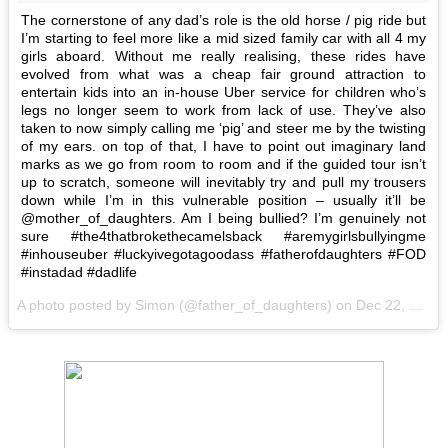
The cornerstone of any dad’s role is the old horse / pig ride but
I’m starting to feel more like a mid sized family car with all 4 my
girls aboard. Without me really realising, these rides have
evolved from what was a cheap fair ground attraction to
entertain kids into an in-house Uber service for children who’s
legs no longer seem to work from lack of use. They’ve also
taken to now simply calling me ‘pig’ and steer me by the twisting
of my ears. on top of that, I have to point out imaginary land
marks as we go from room to room and if the guided tour isn’t
up to scratch, someone will inevitably try and pull my trousers
down while I’m in this vulnerable position – usually it’ll be
@mother_of_daughters. Am I being bullied? I’m genuinely not
sure #the4thatbrokethecamelsback #aremygirlsbullyingme
#inhouseuber #luckyivegotagoodass #fatherofdaughters #FOD
#instadad #dadlife
A photo posted by Simon (@father_of_daughters) on Dec 22, 2016 at 12:25pm PST