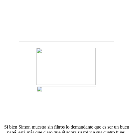
Si bien Simon muestra sin filtros lo demandante que es ser un buen
papá, está más que claro que él adora su rol y a sus cuatro hijas.