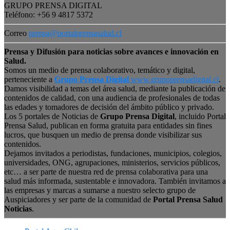
GRUPO PRENSA DIGITAL
Teléfono: +56 9 4817 5372
Correo
prensa@portalprensasalud.cl
Prensa y Difusión para noticias sobre avances e innovación en
Salud.
Somos un medio de prensa colaborativo, temático y digital,
perteneciente a
Grupo Prensa Digital
www.grupoprensadigital.cl
.
Damos visibilidad a temas del área salud, mediante la publicación de
contenidos de calidad, con una audiencia de profesionales de todas
las edades y tomadores de decisión del ámbito público y privado.
Los 5 portales de Noticias de
Grupo Prensa Digital
, incluido Portal
Prensa Salud, publican en forma gratuita para entidades sin fines
lucros, que busquen un medio de prensa donde visibilizar sus
contenidos.
Dejamos invitados a periodistas, fundaciones, municipios, colegios,
universidades, ONG, agrupaciones, ministerios, servicios públicos,
etc… a ser parte de nuestra red de prensa colaborativa para una
salud más informada, sustentable e innovadora. También invitamos a
las empresas y marcas a sumarse a nuestro selecto grupo de
Auspiciadores y ser parte de la comunidad de
Portal Prensa Salud
Noticias
.