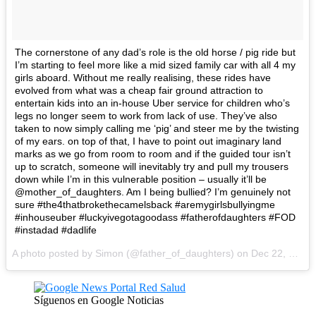
The cornerstone of any dad’s role is the old horse / pig ride but
I’m starting to feel more like a mid sized family car with all 4 my
girls aboard. Without me really realising, these rides have
evolved from what was a cheap fair ground attraction to
entertain kids into an in-house Uber service for children who’s
legs no longer seem to work from lack of use. They’ve also
taken to now simply calling me ‘pig’ and steer me by the twisting
of my ears. on top of that, I have to point out imaginary land
marks as we go from room to room and if the guided tour isn’t
up to scratch, someone will inevitably try and pull my trousers
down while I’m in this vulnerable position – usually it’ll be
@mother_of_daughters. Am I being bullied? I’m genuinely not
sure #the4thatbrokethecamelsback #aremygirlsbullyingme
#inhouseuber #luckyivegotagoodass #fatherofdaughters #FOD
#instadad #dadlife
A photo posted by Simon (@father_of_daughters) on Dec 22, 2016 at 12:25pm PST
Síguenos en Google Noticias