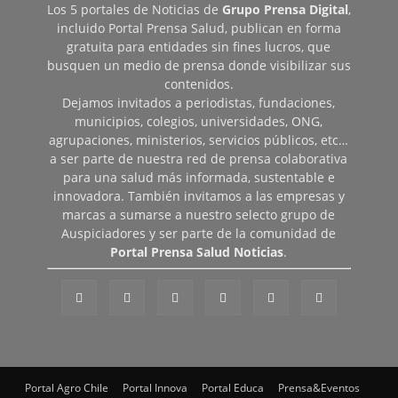
Los 5 portales de Noticias de
Grupo Prensa Digital
,
incluido Portal Prensa Salud, publican en forma
gratuita para entidades sin fines lucros, que
busquen un medio de prensa donde visibilizar sus
contenidos.
Dejamos invitados a periodistas, fundaciones,
municipios, colegios, universidades, ONG,
agrupaciones, ministerios, servicios públicos, etc…
a ser parte de nuestra red de prensa colaborativa
para una salud más informada, sustentable e
innovadora. También invitamos a las empresas y
marcas a sumarse a nuestro selecto grupo de
Auspiciadores y ser parte de la comunidad de
Portal Prensa Salud Noticias
.
Portal Agro Chile
Portal Innova
Portal Educa
Prensa&Eventos