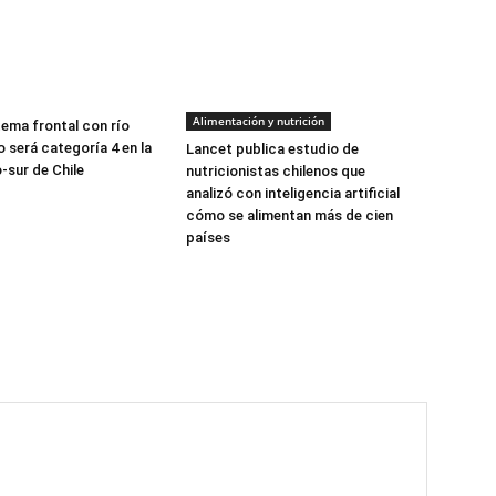
Alimentación y nutrición
tema frontal con río
 será categoría 4 en la
Lancet publica estudio de
-sur de Chile
nutricionistas chilenos que
analizó con inteligencia artificial
cómo se alimentan más de cien
países