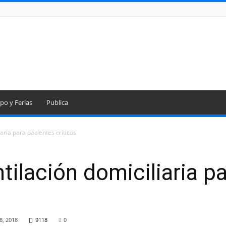
po y Ferias
Publica
iaria para pacientes críticos
tilación domiciliaria p
8, 2018
9118
0