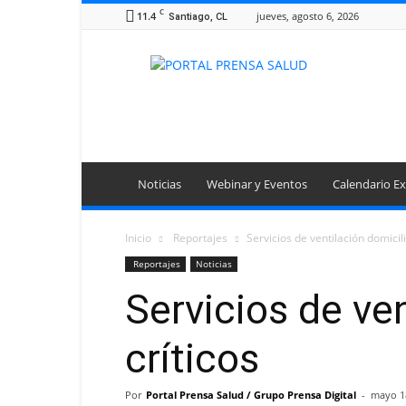
C
11.4
jueves, agosto 6, 2026
Santiago, CL
Portal
Prensa
Salud
Noticias
Webinar y Eventos
Calendario Ex
Inicio
Reportajes
Servicios de ventilación domicil
Reportajes
Noticias
Servicios de ven
críticos
Por
Portal Prensa Salud / Grupo Prensa Digital
-
mayo 1