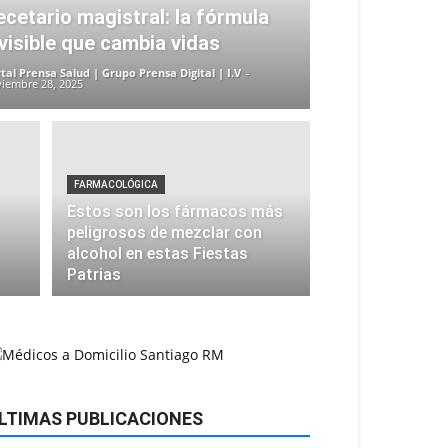
ecetario magistral: la fórmula
nvisible que cambia vidas
tal Prensa Salud | Grupo Prensa Digital | I.V
-
iembre 28, 2025
FARMACOLÓGICA
Estos son los fármacos más
peligrosos de mezclar con
alcohol en estas Fiestas
Patrias
LTIMAS PUBLICACIONES