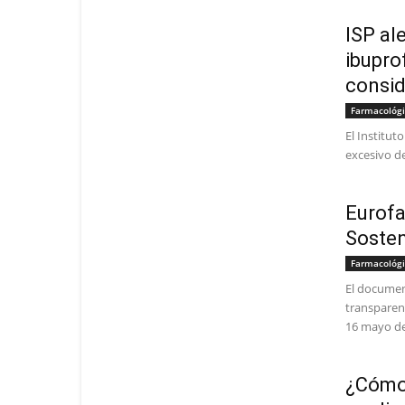
ISP al
ibupro
consid
Farmacológ
El Institut
excesivo de
Eurofa
Sosten
Farmacológ
El documen
transparent
16 mayo de
¿Cómo