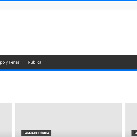
po y Ferias
Publica
FARMACOLÓGICA
F