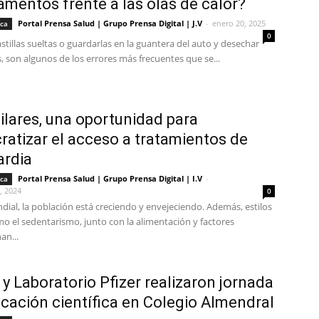
mentos frente a las olas de calor?
Portal Prensa Salud | Grupo Prensa Digital | J.V
-
enero 20, 2025
ica
0
astillas sueltas o guardarlas en la guantera del auto y desechar
, son algunos de los errores más frecuentes que se...
ilares, una oportunidad para
atizar el acceso a tratamientos de
ardia
Portal Prensa Salud | Grupo Prensa Digital | I.V
-
ica
, 2024
0
dial, la población está creciendo y envejeciendo. Además, estilos
o el sedentarismo, junto con la alimentación y factores
an...
y Laboratorio Pfizer realizaron jornada
cación científica en Colegio Almendral