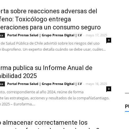
erta sobre reacciones adversas del
feno: Toxicólogo entrega
eraciones para un consumo seguro
Portal Prensa Salud | Grupo Prensa Digital | I.V
-
mayo 17, 2025
ica
0
o de Salud Pública de Chile advirtió sobre los riesgos del uso
 ibuprofeno. Un experto detalla cuándo se debe usar, cuáles...
rma publica su Informe Anual de
ibilidad 2025
Portal Prensa Salud | Grupo Prensa Digital | I.V
-
mayo 16, 2025
ica
0
to, correspondiente al año 2024, reúne de forma
—
e las estrategias, acciones y resultados de la compañíaSantiago,
 2025 – Eurofarma,...
P
 almacenar correctamente los