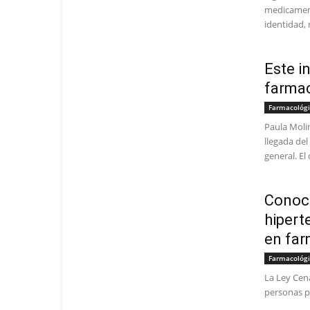
medicamento
identidad, 
Este i
farma
Farmacológ
Paula Moli
llegada del
general. El
Conoce
hipert
en far
Farmacológ
La Ley Cen
personas p