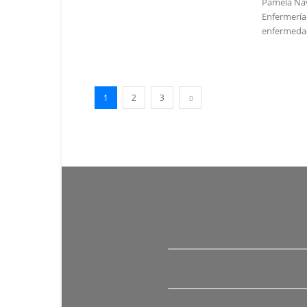
Pamela Nav
Enfermería
enfermedad
1
2
3