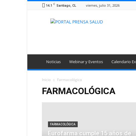
C
14.1
viernes, julio 31, 2026
Santiago, CL
Portal
Prensa
Salud
Noticias
Webinar y Eventos
Calendario Ex
Inicio
Farmacológica
FARMACOLÓGICA
FARMACOLÓGICA
Eurofarma cumple 15 años de