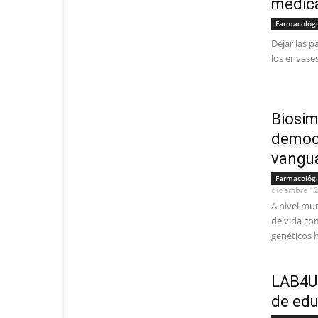
medica
Farmacológ
Dejar las p
los envases
Biosim
democr
vangu
Farmacológ
diciembre 12
A nivel mun
de vida com
genéticos h
LAB4U 
de edu