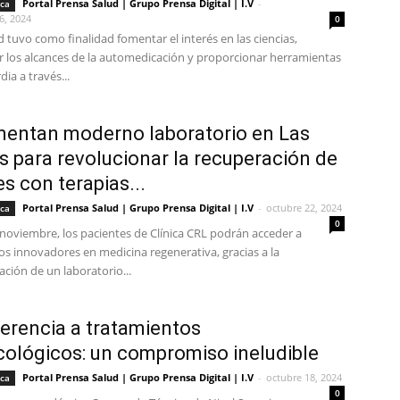
Portal Prensa Salud | Grupo Prensa Digital | I.V
-
ica
6, 2024
0
d tuvo como finalidad fomentar el interés en las ciencias,
r los alcances de la automedicación y proporcionar herramientas
ia a través...
entan moderno laboratorio en Las
 para revolucionar la recuperación de
es con terapias...
Portal Prensa Salud | Grupo Prensa Digital | I.V
-
octubre 22, 2024
ica
0
 noviembre, los pacientes de Clínica CRL podrán acceder a
os innovadores en medicina regenerativa, gracias a la
ción de un laboratorio...
erencia a tratamientos
ológicos: un compromiso ineludible
Portal Prensa Salud | Grupo Prensa Digital | I.V
-
octubre 18, 2024
ica
0