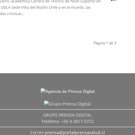
arro, académica Carrera de Técnico de Nivel Superior en
 UDLA Sede Viña del MarEn Chile y en el mundo, las
es crónicas...
Página 1 de 3
GRUPO PRENSA DIGITAL
Teléfono: +56 9 4817 5372
Correo
prensa@portalprensasalud.cl