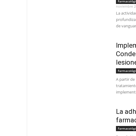
Farmacológ
noviembre 2
La activida
profundiza
de vanguard
Implem
Condes
lesion
Farmacológ
A partir de
tratamient
implementa
La adh
farmac
Farmacológ