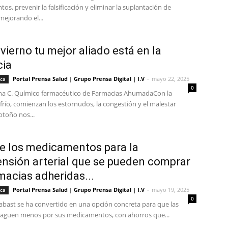
s, prevenir la falsificación y eliminar la suplantación de
mejorando el...
nvierno tu mejor aliado está en la
cia
Portal Prensa Salud | Grupo Prensa Digital | I.V
-
mayo 22, 2025
ica
0
na C. Químico farmacéutico de Farmacias AhumadaCon la
 frío, comienzan los estornudos, la congestión y el malestar
 otoño nos...
 los medicamentos para la
ensión arterial que se pueden comprar
macias adheridas...
Portal Prensa Salud | Grupo Prensa Digital | I.V
-
mayo 19, 2025
ica
0
abast se ha convertido en una opción concreta para que las
aguen menos por sus medicamentos, con ahorros que...