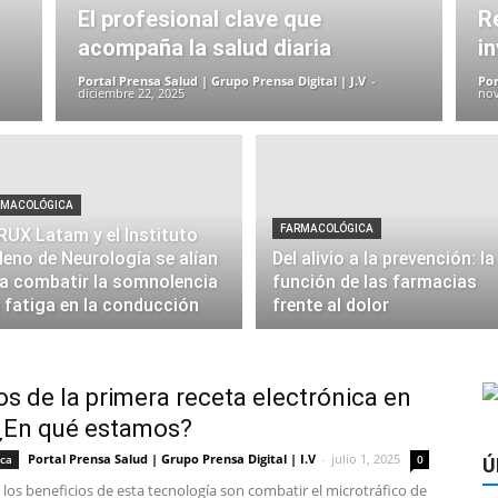
El profesional clave que
R
acompaña la salud diaria
i
Portal Prensa Salud | Grupo Prensa Digital | J.V
-
Por
diciembre 22, 2025
nov
RMACOLÓGICA
FARMACOLÓGICA
UX Latam y el Instituto
leno de Neurología se alían
Del alivio a la prevención: la
a combatir la somnolencia
función de las farmacias
a fatiga en la conducción
frente al dolor
os de la primera receta electrónica en
 ¿En qué estamos?
Portal Prensa Salud | Grupo Prensa Digital | I.V
-
julio 1, 2025
ica
0
Ú
los beneficios de esta tecnología son combatir el microtráfico de