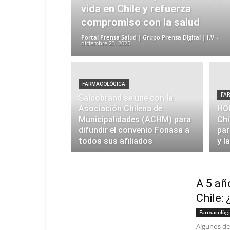
vida en Chile y refuerza
compromiso con la salud
Portal Prensa Salud | Grupo Prensa Digital | I.V
-
diciembre 23, 2025
FARMACOLÓGICA
FA
Salcobrand se une con la
Asociación Chilena de
HOR
Municipalidades (ACHM) para
Chi
difundir el convenio Fonasa a
par
todos sus afiliados
y l
A 5 añ
Chile:
Farmacológ
Algunos de 