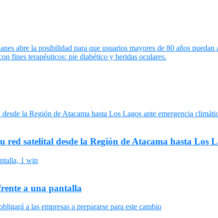
es abre la posibilidad para que usuarios mayores de 80 años puedan a
n fines terapéuticos: pie diabético y heridas oculares.
su red satelital desde la Región de Atacama hasta Los 
frente a una pantalla