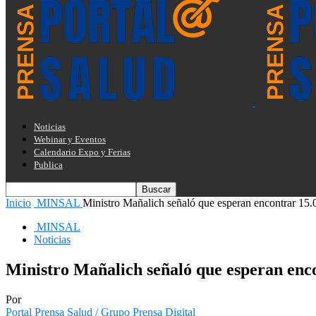
Noticias
Webinar y Eventos
Calendario Expo y Ferias
Publica
Inicio
MINSAL
Ministro Mañalich señaló que esperan encontrar 15.
MINSAL
Noticias
Ministro Mañalich señaló que esperan enco
Por
Portal Prensa Salud / Grupo Prensa Digital