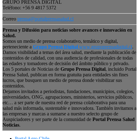
GRUPO PRENSA DIGITAL
Teléfono: +56 9 4817 5372
Correo
prensa@portalprensasalud.cl
Prensa y Difusión para noticias sobre avances e innovación en
Salud.
Somos un medio de prensa colaborativo, temático y digital,
perteneciente a
Grupo Prensa Digital
www.grupoprensadigital.cl
.
Damos visibilidad a temas del área salud, mediante la publicación de
contenidos de calidad, con una audiencia de profesionales de todas
las edades y tomadores de decisión del ámbito público y privado.
Los 5 portales de Noticias de
Grupo Prensa Digital
, incluido Portal
Prensa Salud, publican en forma gratuita para entidades sin fines
lucros, que busquen un medio de prensa donde visibilizar sus
contenidos.
Dejamos invitados a periodistas, fundaciones, municipios, colegios,
universidades, ONG, agrupaciones, ministerios, servicios públicos,
etc… a ser parte de nuestra red de prensa colaborativa para una
salud más informada, sustentable e innovadora. También invitamos a
las empresas y marcas a sumarse a nuestro selecto grupo de
Auspiciadores y ser parte de la comunidad de
Portal Prensa Salud
Noticias
.
Portal Agro Chile