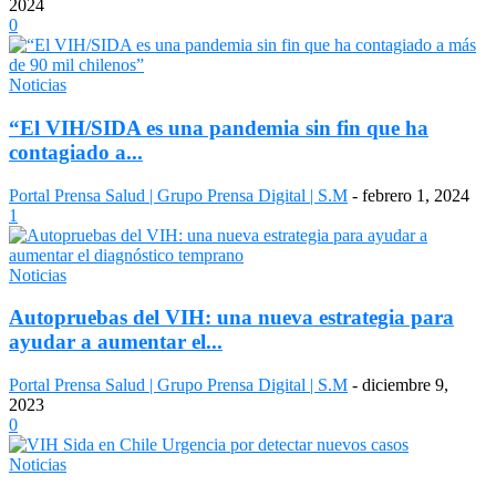
2024
0
Noticias
“El VIH/SIDA es una pandemia sin fin que ha
contagiado a...
Portal Prensa Salud | Grupo Prensa Digital | S.M
-
febrero 1, 2024
1
Noticias
Autopruebas del VIH: una nueva estrategia para
ayudar a aumentar el...
Portal Prensa Salud | Grupo Prensa Digital | S.M
-
diciembre 9,
2023
0
Noticias