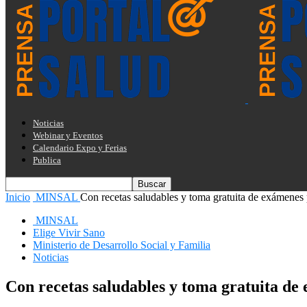
Noticias
Webinar y Eventos
Calendario Expo y Ferias
Publica
Inicio
MINSAL
Con recetas saludables y toma gratuita de exámenes p
MINSAL
Elige Vivir Sano
Ministerio de Desarrollo Social y Familia
Noticias
Con recetas saludables y toma gratuita de