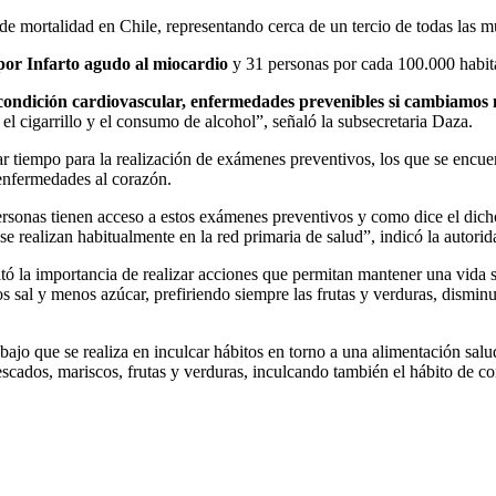
e mortalidad en Chile, representando cerca de un tercio de todas las mu
por Infarto agudo al miocardio
y 31 personas por cada 100.000 habita
condición cardiovascular, enfermedades prevenibles si cambiamos n
el cigarrillo y el consumo de alcohol”, señaló la subsecretaria Daza.
r tiempo para la realización de exámenes preventivos, los que se encuent
 enfermedades al corazón.
personas tienen acceso a estos exámenes preventivos y como dice el dich
ealizan habitualmente en la red primaria de salud”, indicó la autorid
tó la importancia de realizar acciones que permitan mantener una vida s
s sal y menos azúcar, prefiriendo siempre las frutas y verduras, dismi
rabajo que se realiza en inculcar hábitos en torno a una alimentación sa
scados, mariscos, frutas y verduras, inculcando también el hábito de c