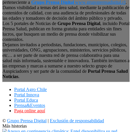
perteneciente a
Grupo Prensa Digital
www.grupoprensadigital.cl
.
Damos visibilidad a temas del área salud, mediante la publicación de
contenidos de calidad, con una audiencia de profesionales de todas
las edades y tomadores de decisión del ámbito público y privado.
Los 5 portales de Noticias de
Grupo Prensa Digital
, incluido Portal
Prensa Salud, publican en forma gratuita para entidades sin fines
lucros, que busquen un medio de prensa donde visibilizar sus
contenidos.
Dejamos invitados a periodistas, fundaciones, municipios, colegios,
universidades, ONG, agrupaciones, ministerios, servicios públicos,
etc… a ser parte de nuestra red de prensa colaborativa para una
salud más informada, sustentable e innovadora. También invitamos a
las empresas y marcas a sumarse a nuestro selecto grupo de
Auspiciadores y ser parte de la comunidad de
Portal Prensa Salud
Noticias
.
Portal Agro Chile
Portal Innova
Portal Educa
Prensa&Eventos
Paga online aquí
©
Grupo Prensa Digital
|
Exclusión de responsabilidad
Más historias