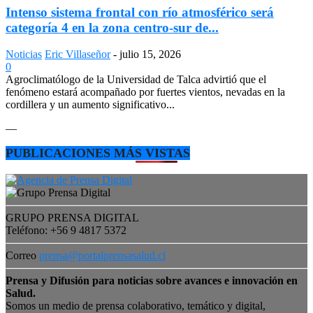
Intenso sistema frontal con río atmosférico será
categoría 4 en la zona centro-sur de...
Noticias
Eric Villaseñor
-
julio 15, 2026
0
Agroclimatólogo de la Universidad de Talca advirtió que el
fenómeno estará acompañado por fuertes vientos, nevadas en la
cordillera y un aumento significativo...
—
PUBLICACIONES MÁS VISTAS
GRUPO PRENSA DIGITAL
Teléfono: +56 9 4817 5372
Correo
prensa@portalprensasalud.cl
Prensa y Difusión para noticias sobre avances e innovación en
Salud.
Somos un medio de prensa colaborativo, temático y digital,