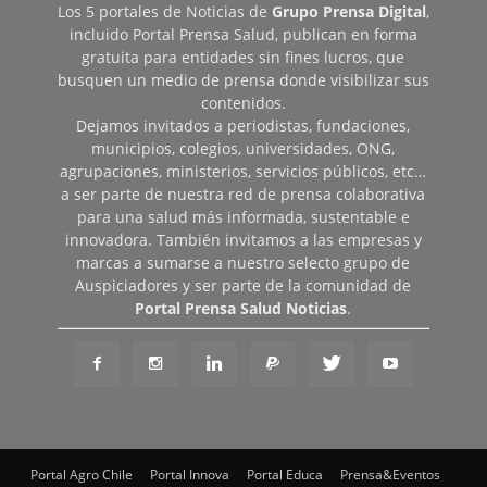
Los 5 portales de Noticias de
Grupo Prensa Digital
,
incluido Portal Prensa Salud, publican en forma
gratuita para entidades sin fines lucros, que
busquen un medio de prensa donde visibilizar sus
contenidos.
Dejamos invitados a periodistas, fundaciones,
municipios, colegios, universidades, ONG,
agrupaciones, ministerios, servicios públicos, etc…
a ser parte de nuestra red de prensa colaborativa
para una salud más informada, sustentable e
innovadora. También invitamos a las empresas y
marcas a sumarse a nuestro selecto grupo de
Auspiciadores y ser parte de la comunidad de
Portal Prensa Salud Noticias
.
Portal Agro Chile
Portal Innova
Portal Educa
Prensa&Eventos