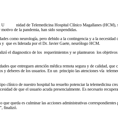
nueva U nidad de Telemedicina Hospital Clínico Magallanes (HCM), se d
r motivo de la pandemia, han sido suspendidas.
ades como neurología, pero debido a la contingencia y a la necesidad d
 y que es liderada por el Dr. Javier Gaete, neurólogo HCM.
alizó el diagnostico de los requerimientos y se plantearon los objetivos 
des que entreguen atención médica remota segura y de calidad, que cum
os y deberes de los usuarios. En un principio las atenciones vía teleme
po clínico de nuestro hospital ha resuelto potenciar la telemedicina cre
cesidad de que el usuario acuda presencialmente. Es necesario recuper
o que queda es culminar las acciones administrativas correspondientes 
, finalizó.