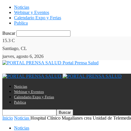
Noticias
Webinar y Eventos
Calendario Expo y Ferias
Publica
Buscar
15.3
C
Santiago, CL
jueves, agosto 6, 2026
Portal Prensa Salud
Noticias
Webinar y Eventos
Calendario Expo y Ferias
Publica
Inicio
Noticias
Hospital Clínico Magallanes crea Unidad de Telemedic
Noticias