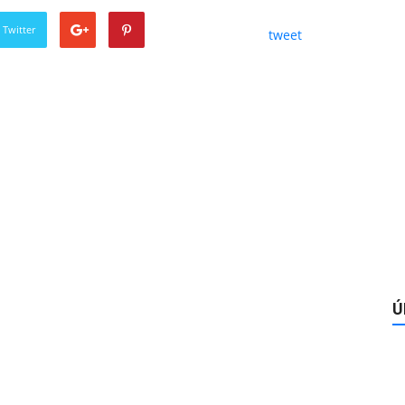
 Twitter
tweet
Ú