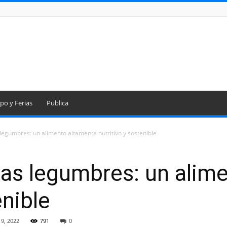
po y Ferias
Publica
legumbres: un alimento altamente nutritivo y sostenible
las legumbres: un alim
enible
 9, 2022
791
0