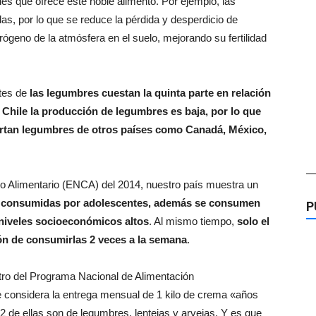
es que ofrece este noble alimento. Por ejemplo, las
s, por lo que se reduce la pérdida y desperdicio de
rógeno de la atmósfera en el suelo, mejorando su fertilidad
ntes de
las legumbres cuestan la quinta parte en relación
n
Chile la producción de legumbres es baja, por lo que
ortan legumbres de otros países como Canadá, México,
—
 Alimentario (ENCA) del 2014, nuestro país muestra un
consumidas por adolescentes, además se consumen
P
niveles socioeconómicos altos
. Al mismo tiempo,
solo el
n de consumirlas 2 veces a la semana
.
ntro del Programa Nacional de Alimentación
considera la entrega mensual de 1 kilo de crema «años
2 de ellas son de legumbres, lentejas y arvejas. Y es que