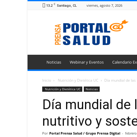
C
13.2
viernes, agosto 7, 2026
Santiago, CL
Portal
Prensa
Salud
Noticias
Webinar y Eventos
Calendario Ex
Inicio
Nutrición y Dietética UC
Día mundial de las 
Nutrición y Dietética UC
Noticias
Día mundial de 
nutritivo y sost
Por
Portal Prensa Salud / Grupo Prensa Digital
-
febrero