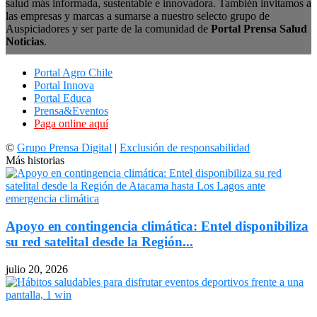
salud más informada, sustentable e innovadora. También invitamos a
las empresas y marcas a sumarse a nuestro selecto grupo de
Auspiciadores y ser parte de la comunidad de
Portal Prensa Salud
Noticias
.
Portal Agro Chile
Portal Innova
Portal Educa
Prensa&Eventos
Paga online aquí
©
Grupo Prensa Digital
|
Exclusión de responsabilidad
Más historias
Apoyo en contingencia climática: Entel disponibiliza
su red satelital desde la Región...
julio 20, 2026