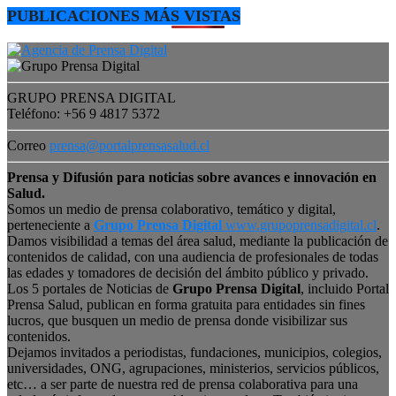
PUBLICACIONES MÁS VISTAS
GRUPO PRENSA DIGITAL
Teléfono: +56 9 4817 5372
Correo
prensa@portalprensasalud.cl
Prensa y Difusión para noticias sobre avances e innovación en
Salud.
Somos un medio de prensa colaborativo, temático y digital,
perteneciente a
Grupo Prensa Digital
www.grupoprensadigital.cl
.
Damos visibilidad a temas del área salud, mediante la publicación de
contenidos de calidad, con una audiencia de profesionales de todas
las edades y tomadores de decisión del ámbito público y privado.
Los 5 portales de Noticias de
Grupo Prensa Digital
, incluido Portal
Prensa Salud, publican en forma gratuita para entidades sin fines
lucros, que busquen un medio de prensa donde visibilizar sus
contenidos.
Dejamos invitados a periodistas, fundaciones, municipios, colegios,
universidades, ONG, agrupaciones, ministerios, servicios públicos,
etc… a ser parte de nuestra red de prensa colaborativa para una