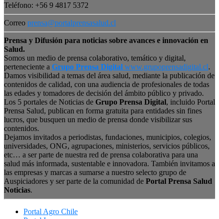
Teléfono: +56 9 4817 5372
Correo
prensa@portalprensasalud.cl
Prensa y Difusión para noticias sobre avances e innovación en
Salud.
Somos un medio de prensa colaborativo, temático y digital,
perteneciente a
Grupo Prensa Digital
www.grupoprensadigital.cl
.
Damos visibilidad a temas del área salud, mediante la publicación de
contenidos de calidad, con una audiencia de profesionales de todas
las edades y tomadores de decisión del ámbito público y privado.
Los 5 portales de Noticias de
Grupo Prensa Digital
, incluido Portal
Prensa Salud, publican en forma gratuita para entidades sin fines
lucros, que busquen un medio de prensa donde visibilizar sus
contenidos.
Dejamos invitados a periodistas, fundaciones, municipios, colegios,
universidades, ONG, agrupaciones, ministerios, servicios públicos,
etc… a ser parte de nuestra red de prensa colaborativa para una
salud más informada, sustentable e innovadora. También invitamos a
las empresas y marcas a sumarse a nuestro selecto grupo de
Auspiciadores y ser parte de la comunidad de
Portal Prensa Salud
Noticias
.
Portal Agro Chile