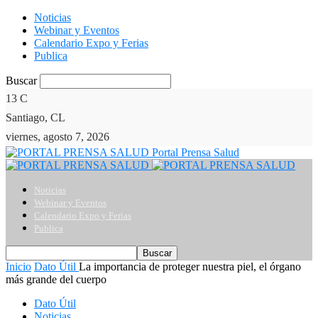
Noticias
Webinar y Eventos
Calendario Expo y Ferias
Publica
Buscar
13
C
Santiago, CL
viernes, agosto 7, 2026
Portal Prensa Salud
Noticias
Webinar y Eventos
Calendario Expo y Ferias
Publica
Inicio
Dato Útil
La importancia de proteger nuestra piel, el órgano
más grande del cuerpo
Dato Útil
Noticias