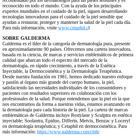
recomendado por los dermatólogos para las pieles sensibles y es
reconocido en todo el mundo. Con la ayuda de los principales
expertos mundiales en el cuidado de la piel, siguen desarrollando
tecnologías innovadoras para el cuidado de la piel sensible que
ayudan a restaurar, proteger y mantener la salud de la piel cada día.
Para más información, visite
www.cetaphil.c
l
SOBRE GALDERMA
Galderma es el líder de la categoría de dermatología pura, presente
en aproximadamente 90 países. Ofrecemos una cartera innovadora,
basada en la ciencia, de marcas y servicios emblemáticos de primera
calidad que abarcan todo el espectro del mercado de la
dermatología, en rápido crecimiento, a través de la Estética
Inyectable, la Dermocosmética y la Dermatología Terapéutica.
Desde nuestra fundación en 1981, hemos dedicado nuestro enfoque
y pasión al órgano más grande del cuerpo humano, la piel,
satisfaciendo las necesidades individuales de los consumidores y
pacientes con resultados superiores en colaboración con los
profesionales de la salud. Porque entendemos que la piel en la que
nos encontramos da forma a nuestras vidas, estamos avanzando en
la dermatología para cada historia de la piel. La cartera de marcas
emblemáticas de Galderma incluye Restylane y Sculptra en estética
inyectable; Soolantra, Epiduo, Differin, Metvix, Benzac y Loceryl
en dermatología terapéutica; y Cetaphil en dermocosmética. Para
más información:
https://www.galderma.com/chile