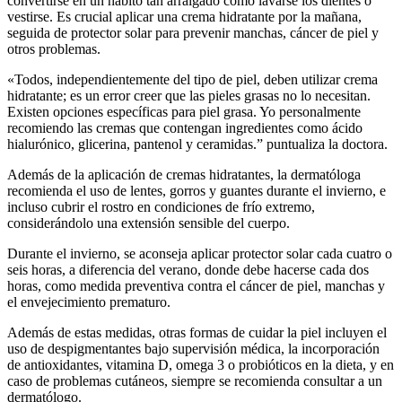
convertirse en un hábito tan arraigado como lavarse los dientes o
vestirse. Es crucial aplicar una crema hidratante por la mañana,
seguida de protector solar para prevenir manchas, cáncer de piel y
otros problemas.
«Todos, independientemente del tipo de piel, deben utilizar crema
hidratante; es un error creer que las pieles grasas no lo necesitan.
Existen opciones específicas para piel grasa. Yo personalmente
recomiendo las cremas que contengan ingredientes como ácido
hialurónico, glicerina, pantenol y ceramidas.” puntualiza la doctora.
Además de la aplicación de cremas hidratantes, la dermatóloga
recomienda el uso de lentes, gorros y guantes durante el invierno, e
incluso cubrir el rostro en condiciones de frío extremo,
considerándolo una extensión sensible del cuerpo.
Durante el invierno, se aconseja aplicar protector solar cada cuatro o
seis horas, a diferencia del verano, donde debe hacerse cada dos
horas, como medida preventiva contra el cáncer de piel, manchas y
el envejecimiento prematuro.
Además de estas medidas, otras formas de cuidar la piel incluyen el
uso de despigmentantes bajo supervisión médica, la incorporación
de antioxidantes, vitamina D, omega 3 o probióticos en la dieta, y en
caso de problemas cutáneos, siempre se recomienda consultar a un
dermatólogo.