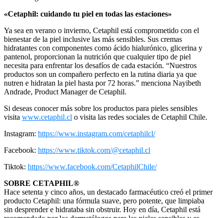
«Cetaphil: cuidando tu piel en todas las estaciones»
Ya sea en verano o invierno, Cetaphil está comprometido con el
bienestar de la piel inclusive las más sensibles. Sus cremas
hidratantes con componentes como ácido hialurónico, glicerina y
pantenol, proporcionan la nutrición que cualquier tipo de piel
necesita para enfrentar los desafíos de cada estación. “Nuestros
productos son un compañero perfecto en la rutina diaria ya que
nutren e hidratan la piel hasta por 72 horas.” menciona Nayibeth
Andrade, Product Manager de Cetaphil.
Si deseas conocer más sobre los productos para pieles sensibles
visita
www.cetaphil.cl
o visita las redes sociales de Cetaphil Chile.
Instagram:
https://www.instagram.com/cetaphilcl/
Facebook:
https://www.tiktok.com/@cetaphil.cl
Tiktok:
https://www.facebook.com/CetaphilChile/
SOBRE CETAPHIL
®
Hace setenta y cinco años, un destacado farmacéutico creó el primer
producto Cetaphil: una fórmula suave, pero potente, que limpiaba
sin desprender e hidrataba sin obstruir. Hoy en día, Cetaphil está