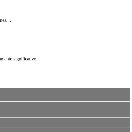
es,...
mento significativo...