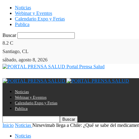
Noticias
Webinar y Eventos
Calendario Expo y Ferias
Publica
Buscar
8.2
C
Santiago, CL
sábado, agosto 8, 2026
Portal Prensa Salud
Noticias
Webinar y Eventos
Calendario Expo y Ferias
Publica
Inicio
Noticias
Nirsevimab llega a Chile: ¿Qué se sabe del medicamen
Noticias