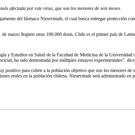
 más afectada por este virus, que son los menores de seis meses.
rgamento del fármaco Nirsevimab, el cual busca entregar protección contr
21 de marzo lleguen otras 100.000 dosis. Chile es el primer país de Lati
a y Estudios en Salud de la Facultad de Medicina de la Universidad d
sincicial, ha sido demostrada por múltiples ensayos experimentales”. dic
uy positivo para cubrir a la población objetivo que son los menores d
iones reales en la población chilena. Nirsevimab será administrado en pr