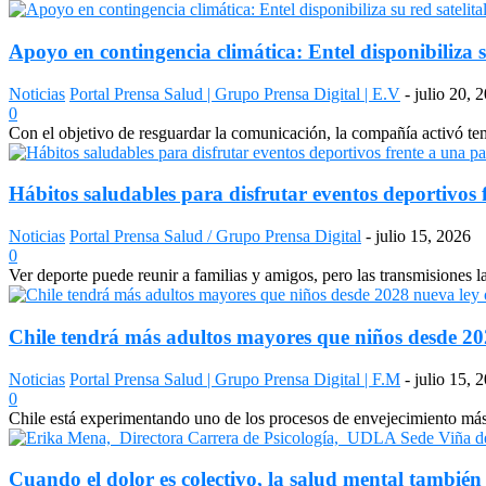
Apoyo en contingencia climática: Entel disponibiliza s
Noticias
Portal Prensa Salud | Grupo Prensa Digital | E.V
-
julio 20, 
0
Con el objetivo de resguardar la comunicación, la compañía activó temp
Hábitos saludables para disfrutar eventos deportivos 
Noticias
Portal Prensa Salud / Grupo Prensa Digital
-
julio 15, 2026
0
Ver deporte puede reunir a familias y amigos, pero las transmisiones 
Chile tendrá más adultos mayores que niños desde 2028
Noticias
Portal Prensa Salud | Grupo Prensa Digital | F.M
-
julio 15, 
0
Chile está experimentando uno de los procesos de envejecimiento más a
Cuando el dolor es colectivo, la salud mental también