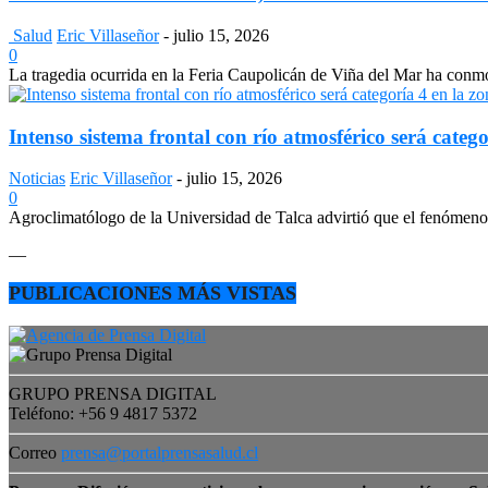
Salud
Eric Villaseñor
-
julio 15, 2026
0
La tragedia ocurrida en la Feria Caupolicán de Viña del Mar ha conmo
Intenso sistema frontal con río atmosférico será catego
Noticias
Eric Villaseñor
-
julio 15, 2026
0
Agroclimatólogo de la Universidad de Talca advirtió que el fenómeno e
—
PUBLICACIONES MÁS VISTAS
GRUPO PRENSA DIGITAL
Teléfono: +56 9 4817 5372
Correo
prensa@portalprensasalud.cl