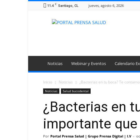
C
11.4
jueves, agosto 6, 2026
Santiago, CL
Portal
Prensa
Salud
Noticias
Webinar y Eventos
Calendario Ex
Inicio
Noticias
¿Bacterias en tu boca? Te contamo
Noticias
Salud bucodental
¿Bacterias en t
importante que 
Por
Portal Prensa Salud | Grupo Prensa Digital | I.V
-
oc