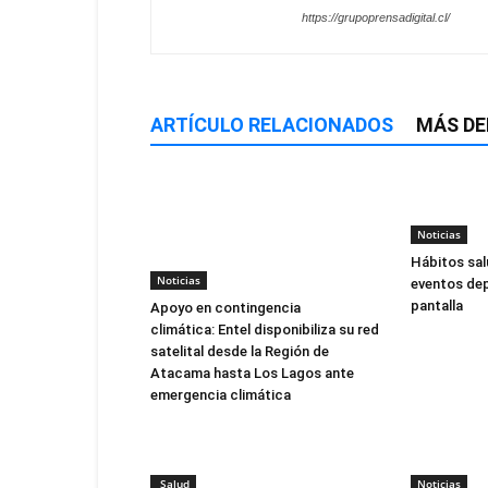
https://grupoprensadigital.cl/
ARTÍCULO RELACIONADOS
MÁS DE
Noticias
Hábitos sal
Noticias
eventos dep
pantalla
Apoyo en contingencia
climática: Entel disponibiliza su red
satelital desde la Región de
Atacama hasta Los Lagos ante
emergencia climática
Salud
Noticias