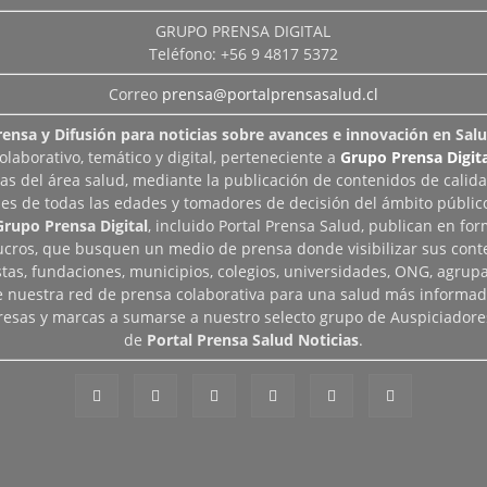
GRUPO PRENSA DIGITAL
Teléfono: +56 9 4817 5372
Correo
prensa@portalprensasalud.cl
rensa y Difusión para noticias sobre avances e innovación en Salu
aborativo, temático y digital, perteneciente a
Grupo Prensa Digita
as del área salud, mediante la publicación de contenidos de calid
les de todas las edades y tomadores de decisión del ámbito público
Grupo Prensa Digital
, incluido Portal Prensa Salud, publican en fo
lucros, que busquen un medio de prensa donde visibilizar sus cont
tas, fundaciones, municipios, colegios, universidades, ONG, agrupac
de nuestra red de prensa colaborativa para una salud más informad
esas y marcas a sumarse a nuestro selecto grupo de Auspiciadore
de
Portal Prensa Salud Noticias
.