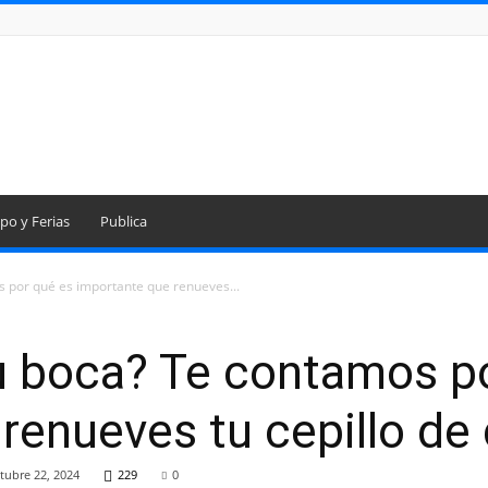
po y Ferias
Publica
s por qué es importante que renueves...
u boca? Te contamos p
renueves tu cepillo de
tubre 22, 2024
229
0