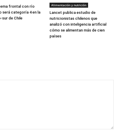
Alimentación y nutrición
tema frontal con río
 será categoría 4 en la
Lancet publica estudio de
-sur de Chile
nutricionistas chilenos que
analizó con inteligencia artificial
cómo se alimentan más de cien
países