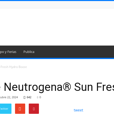
po y Ferias
Publica
Fresh Hydro Boost
 Neutrogena® Sun Fre
tubre 22, 2024
642
0
witter
tweet