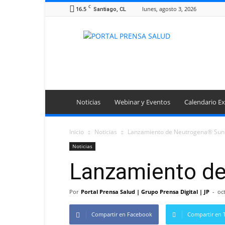
C
16.5
lunes, agosto 3, 2026
Santiago, CL
Portal
Prensa
Salud
Noticias
Webinar y Eventos
Calendario Ex
Inicio
Noticias
Lanzamiento de Neutrogena® Sun 
Noticias
Lanzamiento de
Por
Portal Prensa Salud | Grupo Prensa Digital | JP
-
oc
Compartir en Facebook
Compartir en T