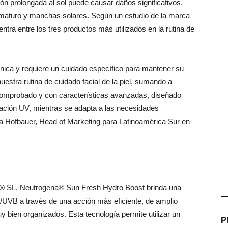
ción prolongada al sol puede causar daños significativos,
aturo y manchas solares. Según un estudio de la marca
entra entre los tres productos más utilizados en la rutina de
ica y requiere un cuidado específico para mantener su
estra rutina de cuidado facial de la piel, sumando a
 comprobado y con características avanzadas, diseñado
diación UV, mientras se adapta a las necesidades
ina Hofbauer, Head of Marketing para Latinoamérica Sur en
® SL, Neutrogena® Sun Fresh Hydro Boost brinda una
—
UVB a través de una acción más eficiente, de amplio
y bien organizados. Esta tecnología permite utilizar un
P