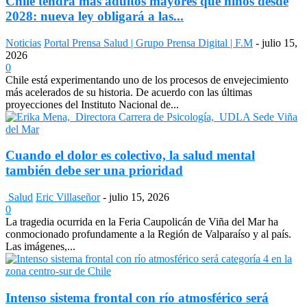
Chile tendrá más adultos mayores que niños desde
2028: nueva ley obligará a las...
Noticias
Portal Prensa Salud | Grupo Prensa Digital | F.M
-
julio 15,
2026
0
Chile está experimentando uno de los procesos de envejecimiento
más acelerados de su historia. De acuerdo con las últimas
proyecciones del Instituto Nacional de...
Cuando el dolor es colectivo, la salud mental
también debe ser una prioridad
Salud
Eric Villaseñor
-
julio 15, 2026
0
La tragedia ocurrida en la Feria Caupolicán de Viña del Mar ha
conmocionado profundamente a la Región de Valparaíso y al país.
Las imágenes,...
Intenso sistema frontal con río atmosférico será