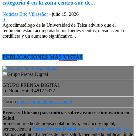
categoría 4 en la zona centro-sur de...
Noticias
Eric Villaseñor
-
julio 15, 2026
0
Agroclimatólogo de la Universidad de Talca advirtió que el
fenómeno estará acompañado por fuertes vientos, nevadas en la
cordillera y un aumento significativo...
—
PUBLICACIONES MÁS VISTAS
GRUPO PRENSA DIGITAL
Teléfono: +56 9 4817 5372
Correo
prensa@portalprensasalud.cl
Prensa y Difusión para noticias sobre avances e innovación en
Salud.
Somos un medio de prensa colaborativo, temático y digital,
perteneciente a
Grupo Prensa Digital
www.grupoprensadigital.cl
.
Damos visibilidad a temas del área salud, mediante la publicación de