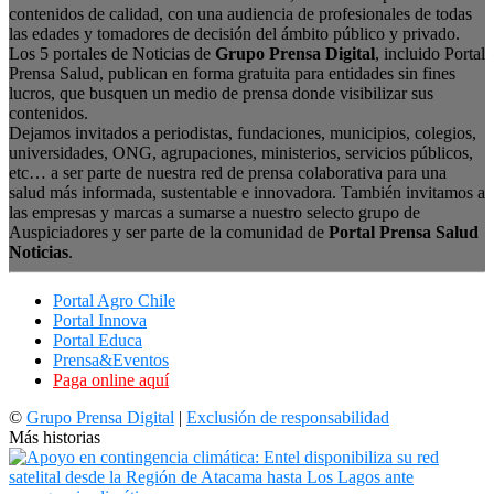
contenidos de calidad, con una audiencia de profesionales de todas
las edades y tomadores de decisión del ámbito público y privado.
Los 5 portales de Noticias de
Grupo Prensa Digital
, incluido Portal
Prensa Salud, publican en forma gratuita para entidades sin fines
lucros, que busquen un medio de prensa donde visibilizar sus
contenidos.
Dejamos invitados a periodistas, fundaciones, municipios, colegios,
universidades, ONG, agrupaciones, ministerios, servicios públicos,
etc… a ser parte de nuestra red de prensa colaborativa para una
salud más informada, sustentable e innovadora. También invitamos a
las empresas y marcas a sumarse a nuestro selecto grupo de
Auspiciadores y ser parte de la comunidad de
Portal Prensa Salud
Noticias
.
Portal Agro Chile
Portal Innova
Portal Educa
Prensa&Eventos
Paga online aquí
©
Grupo Prensa Digital
|
Exclusión de responsabilidad
Más historias