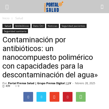
Inicio
Salud
Salud
Antibióticos
Dato Útil
Noticias
Seguridad pacientes
Seguridad sanitaria
Contaminación por
antibióticos: un
nanocompuesto polimérico
con capacidades para la
descontaminación del agua»
Por
Portal Prensa Salud | Grupo Prensa Digital | J.V
-
febrero 28, 2025
439
0