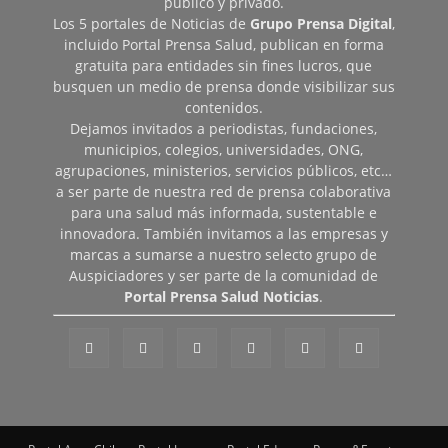
público y privado.
Los 5 portales de Noticias de
Grupo Prensa Digital
,
incluido Portal Prensa Salud, publican en forma
gratuita para entidades sin fines lucros, que
busquen un medio de prensa donde visibilizar sus
contenidos.
Dejamos invitados a periodistas, fundaciones,
municipios, colegios, universidades, ONG,
agrupaciones, ministerios, servicios públicos, etc…
a ser parte de nuestra red de prensa colaborativa
para una salud más informada, sustentable e
innovadora. También invitamos a las empresas y
marcas a sumarse a nuestro selecto grupo de
Auspiciadores y ser parte de la comunidad de
Portal Prensa Salud Noticias
.