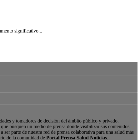
mento significativo...
edades y tomadores de decisión del ámbito público y privado.
s, que busquen un medio de prensa donde visibilizar sus contenidos.
a ser parte de nuestra red de prensa colaborativa para una salud más
arte de la comunidad de
Portal Prensa Salud Noticias
.