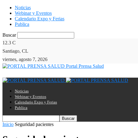
Noticias
Webinar y Eventos
Calendario Expo y Ferias
Publica
Buscar
12.3
C
Santiago, CL
viernes, agosto 7, 2026
Portal Prensa Salud
Noticias
Webinar y Eventos
Calendario Expo y Ferias
Publica
Inicio
Seguridad pacientes