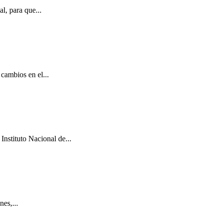
l, para que...
cambios en el...
Instituto Nacional de...
es,...