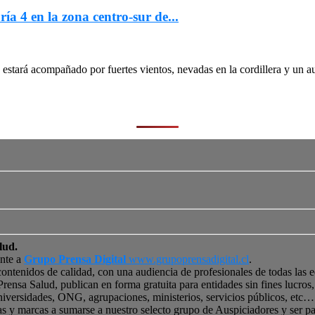
ría 4 en la zona centro-sur de...
stará acompañado por fuertes vientos, nevadas en la cordillera y un au
lud.
ente a
Grupo Prensa Digital
www.grupoprensadigital.cl
.
contenidos de calidad, con una audiencia de profesionales de todas las 
 Prensa Salud, publican en forma gratuita para entidades sin fines lucro
niversidades, ONG, agrupaciones, ministerios, servicios públicos, etc… 
as y marcas a sumarse a nuestro selecto grupo de Auspiciadores y ser p