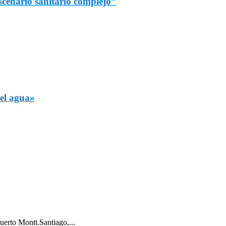
scenario sanitario complejo”
el agua»
uerto Montt.Santiago,...