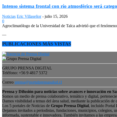
Intenso sistema frontal con río atmosférico será catego
Noticias
Eric Villaseñor
-
julio 15, 2026
0
Agroclimatólogo de la Universidad de Talca advirtió que el fenómeno e
—
PUBLICACIONES MÁS VISTAS
GRUPO PRENSA DIGITAL
Teléfono: +56 9 4817 5372
Correo
prensa@portalprensasalud.cl
Prensa y Difusión para noticias sobre avances e innovación en Sa
Somos un medio de prensa colaborativo, temático y digital, perteneci
Damos visibilidad a temas del área salud, mediante la publicación de 
Los 5 portales de Noticias de
Grupo Prensa Digital
, incluido Portal
Dejamos invitados a periodistas, fundaciones, municipios, colegios, u
informada, sustentable e innovadora. También invitamos a las empres