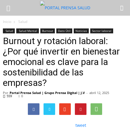
Inicio
Salud
Salud
Salud Mental
Burnout
Dato Útil
Noticias
Sector laboral
Burnout y rotación laboral:
¿Por qué invertir en bienestar
emocional es clave para la
sostenibilidad de las
empresas?
Por
Portal Prensa Salud | Grupo Prensa Digital | J.V
-
abril 12, 2025
559
0
tweet