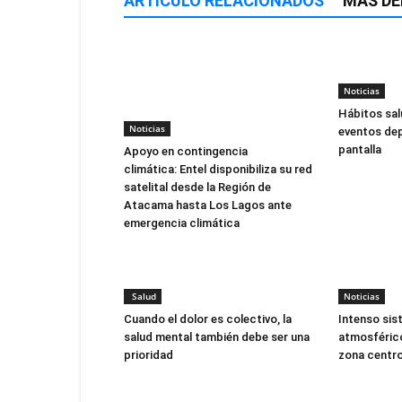
ARTÍCULO RELACIONADOS
MÁS DE
Noticias
Hábitos sal
Noticias
eventos dep
pantalla
Apoyo en contingencia
climática: Entel disponibiliza su red
satelital desde la Región de
Atacama hasta Los Lagos ante
emergencia climática
Salud
Noticias
Cuando el dolor es colectivo, la
Intenso sis
salud mental también debe ser una
atmosférico
prioridad
zona centro