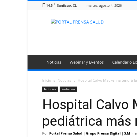
C
14.5
martes, agosto 4, 2026
Santiago, CL
Portal
Prensa
Salud
Noticias
Webinar y Eventos
Calendario Ex
Inicio
Noticias
Hospital Calvo Mackenna tendrá la
Noticias
Pediatria
Hospital Calvo 
pediátrica más
Por
Portal Prensa Salud | Grupo Prensa Digital | S.M
-
a