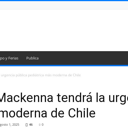
po y Ferias
Publica
 urgencia pública pediátrica más moderna de Chile
Mackenna tendrá la urg
 moderna de Chile
gosto 1, 2025
46
0