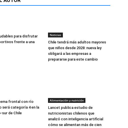
L AUTOR
Noticias
udables para disfrutar
ortivos frente a una
Chile tendrá más adultos mayores
que niños desde 2028: nueva ley
obligará a las empresas a
prepararse para este cambio
Alimentación y nutrición
tema frontal con río
 será categoría 4 en la
Lancet publica estudio de
-sur de Chile
nutricionistas chilenos que
analizó con inteligencia artificial
cómo se alimentan más de cien