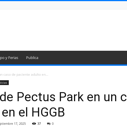
po y Ferias
Publica
n caso de paciente adulto en...
icias
 de Pectus Park en un 
o en el HGGB
ptiembre 17, 2025
37
0