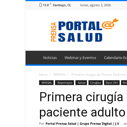
C
13.8
lunes, agosto 3, 2026
Santiago, CL
Portal
Prensa
Salud
Noticias
Webinar y Eventos
Calendario Ex
Inicio
MINSAL
Primera cirugía de Pectus Park en u
MINSAL
Reportajes
Salud
Cirugías
Dato Útil
Not
Primera cirugía
paciente adult
Por
Portal Prensa Salud | Grupo Prensa Digital | J.V
-
se