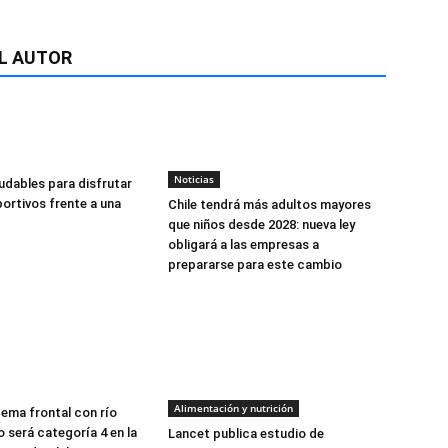
L AUTOR
Noticias
udables para disfrutar
ortivos frente a una
Chile tendrá más adultos mayores
que niños desde 2028: nueva ley
obligará a las empresas a
prepararse para este cambio
Alimentación y nutrición
tema frontal con río
 será categoría 4 en la
Lancet publica estudio de