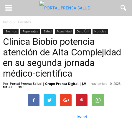
Inicio
Eventos
Eventos
Reportajes
Salud
Actualidad
Dato Útil
Noticias
Clínica Biobío potencia
atención de Alta Complejidad
en su segunda jornada
médico-científica
Por
Portal Prensa Salud | Grupo Prensa Digital | J.V
-
noviembre 10, 2025
41
0
tweet